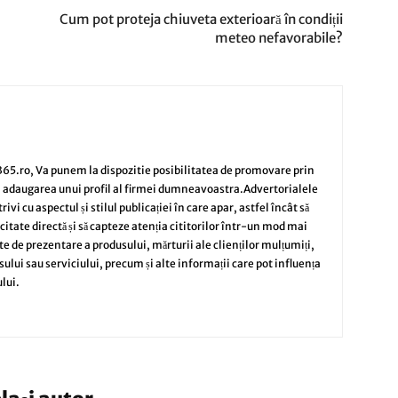
Cum pot proteja chiuveta exterioară în condiții
meteo nefavorabile?
65.ro, Va punem la dispozitie posibilitatea de promovare prin
i adaugarea unui profil al firmei dumneavoastra.Advertorialele
vi cu aspectul și stilul publicației în care apar, astfel încât să
citate directă și să capteze atenția cititorilor într-un mod mai
te de prezentare a produsului, mărturii ale clienților mulțumiți,
sului sau serviciului, precum și alte informații care pot influența
lui.