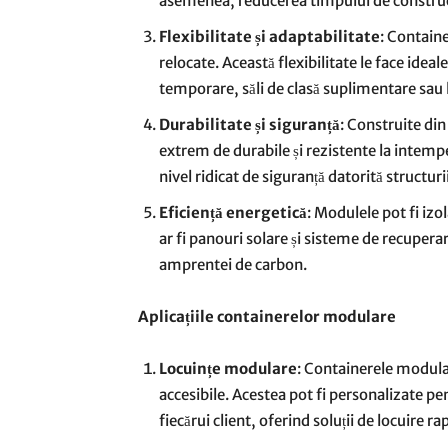
asemenea, reducerea timpului de construc
Flexibilitate și adaptabilitate
: Contain
relocate. Această flexibilitate le face idea
temporare, săli de clasă suplimentare sau
Durabilitate și siguranță
: Construite din
extrem de durabile și rezistente la intempe
nivel ridicat de siguranță datorită structuri
Eficiență energetică
: Modulele pot fi izo
ar fi panouri solare și sisteme de recupera
amprentei de carbon.
Aplicațiile containerelor modulare
Locuințe modulare
: Containerele modular
accesibile. Acestea pot fi personalizate pent
fiecărui client, oferind soluții de locuire r