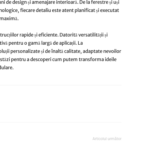
ni de design și amenajare interioară. De la ferestre și uși
ologice, fiecare detaliu este atent planificat și executat
a maximă.
ucțiilor rapide și eficiente. Datorită versatilității și
tivă pentru o gamă largă de aplicații. La
ții personalizate și de înaltă calitate, adaptate nevoilor
e astăzi pentru a descoperi cum putem transforma ideile
dulare.
Articolul următor