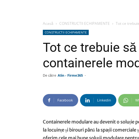
Acasă
CONSTRUCTII ECHIPAMENTE
Tot ce trebui
CONSTRUCTII ECHIPAMENTE
Tot ce trebuie să 
containerele mo
De către
Alin - Firme365
-
Facebook
Linkedin
W
Containerele modulare au devenit o soluție po
la locuințe și birouri până la spații comercia
oferim cele mai bune soluții modulare pentru n