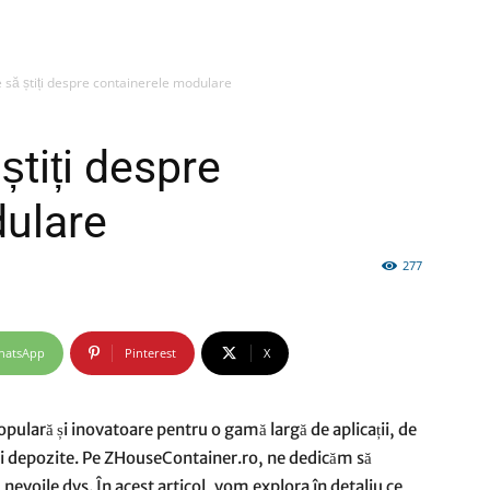
e să știți despre containerele modulare
firme
știți despre
dulare
277
si
hatsApp
Pinterest
X
comunicate
pulară și inovatoare pentru o gamă largă de aplicații, de
le și depozite. Pe ZHouseContainer.ro, ne dedicăm să
evoile dvs. În acest articol, vom explora în detaliu ce