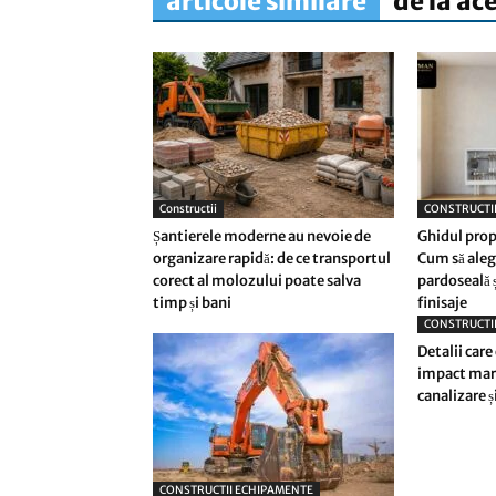
articole similare
de la ac
Constructii
CONSTRUCTI
Șantierele moderne au nevoie de
Ghidul prop
organizare rapidă: de ce transportul
Cum să alegi
corect al molozului poate salva
pardoseală 
timp și bani
finisaje
CONSTRUCTI
Detalii care
impact mare
canalizare și
CONSTRUCTII ECHIPAMENTE