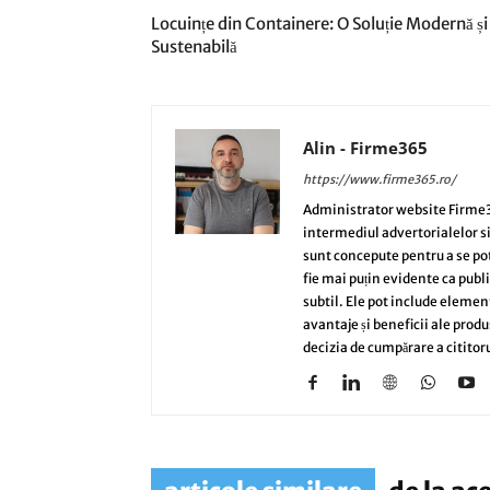
Locuințe din Containere: O Soluție Modernă și
Sustenabilă
Alin - Firme365
https://www.firme365.ro/
Administrator website Firme3
intermediul advertorialelor s
sunt concepute pentru a se potri
fie mai puțin evidente ca publi
subtil. Ele pot include elemen
avantaje și beneficii ale produ
decizia de cumpărare a cititoru