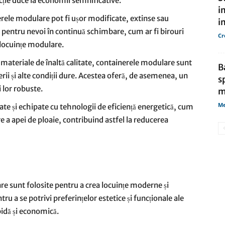
ție duce la economii semnificative.
i
erele modulare pot fi ușor modificate, extinse sau
i
le pentru nevoi în continuă schimbare, cum ar fi birouri
Cr
 locuințe modulare.
 materiale de înaltă calitate, containerele modulare sunt
B
rii și alte condiții dure. Acestea oferă, de asemenea, un
s
i lor robuste.
m
Me
late și echipate cu tehnologii de eficiență energetică, cum
re a apei de ploaie, contribuind astfel la reducerea
e sunt folosite pentru a crea locuințe moderne și
ru a se potrivi preferințelor estetice și funcționale ale
apidă și economică.