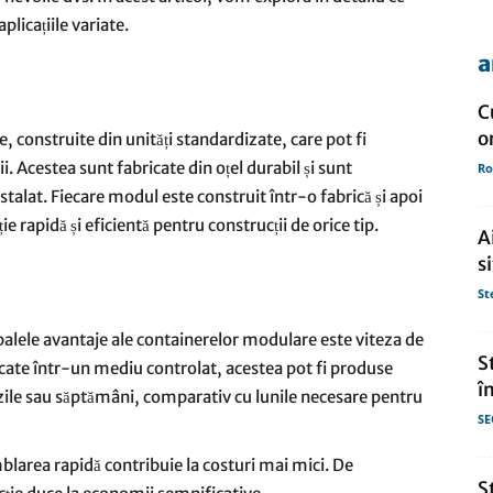
plicațiile variate.
a
de
C
o
, construite din unități standardizate, care pot fi
 Acestea sunt fabricate din oțel durabil și sunt
Ro
nstalat. Fiecare modul este construit într-o fabrică și apoi
presa
ie rapidă și eficientă pentru construcții de orice tip.
A
s
St
ipalele avantaje ale containerelor modulare este viteza de
S
cate într-un mediu controlat, acestea pot fi produse
î
a zile sau săptămâni, comparativ cu lunile necesare pentru
SE
mblarea rapidă contribuie la costuri mai mici. De
S