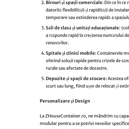
Birouri și spații comerciale
: Din ce în c
datorită flexibilității și rapidității de inst
temporare sau extinderea rapidă a spațiulu
Săli de clasă și unități educaționale
: Șco
a răspunde rapid la creșterea numărului de
renovărilor.
Spitale și clinici mobile
: Containerele mo
oferind soluții rapide pentru crizele de săn
rurale sau afectate de dezastre.
Depozite și spații de stocare
: Acestea of
scurt sau lung, fiind ușor de relocat și extin
Personalizare și Design
La ZHouseContainer.ro, ne mândrim cu capaci
modular pentru a se potrivi nevoilor specifice a