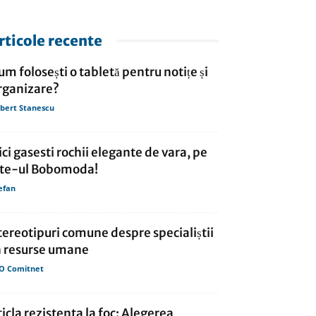
rticole recente
um folosești o tabletă pentru notițe și
rganizare?
bert Stanescu
ici gasesti rochii elegante de vara, pe
ite-ul Bobomoda!
efan
tereotipuri comune despre specialiștii
n resurse umane
O Comitnet
ticla rezistenta la foc: Alegerea