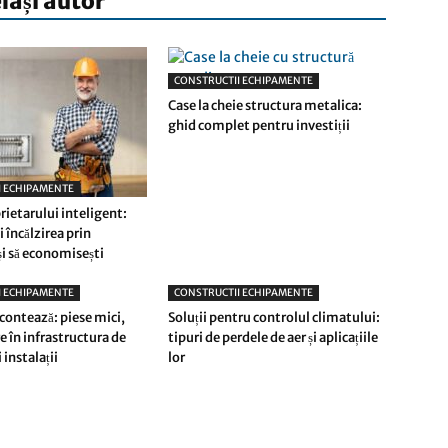
elași autor
CONSTRUCTII ECHIPAMENTE
Case la cheie structura metalica:
ghid complet pentru investiții
I ECHIPAMENTE
rietarului inteligent:
 încălzirea prin
și să economisești
I ECHIPAMENTE
CONSTRUCTII ECHIPAMENTE
 contează: piese mici,
Soluții pentru controlul climatului:
 în infrastructura de
tipuri de perdele de aer și aplicațiile
 instalații
lor