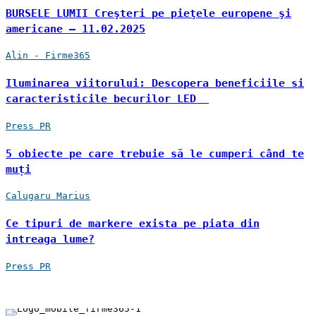
BURSELE LUMII Creşteri pe pieţele europene şi
americane – 11.02.2025
Alin - Firme365
Iluminarea viitorului: Descopera beneficiile si
caracteristicile becurilor LED
Press PR
5 obiecte pe care trebuie să le cumperi când te
muți
Calugaru Marius
Ce tipuri de markere exista pe piata din
intreaga lume?
Press PR