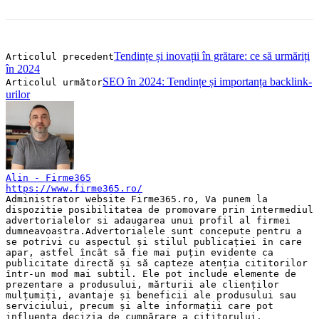
Tendințe și inovații în grătare: ce să urmăriți
Articolul precedent
în 2024
SEO în 2024: Tendințe și importanța backlink-
Articolul următor
urilor
Alin - Firme365
https://www.firme365.ro/
Administrator website Firme365.ro, Va punem la
dispozitie posibilitatea de promovare prin intermediul
advertorialelor si adaugarea unui profil al firmei
dumneavoastra.Advertorialele sunt concepute pentru a
se potrivi cu aspectul și stilul publicației în care
apar, astfel încât să fie mai puțin evidente ca
publicitate directă și să capteze atenția cititorilor
într-un mod mai subtil. Ele pot include elemente de
prezentare a produsului, mărturii ale clienților
mulțumiți, avantaje și beneficii ale produsului sau
serviciului, precum și alte informații care pot
influența decizia de cumpărare a cititorului.