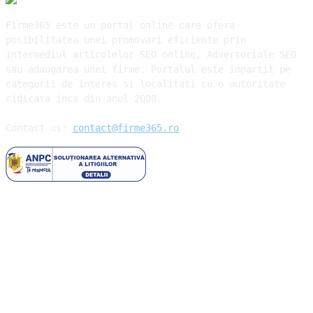
Firme365 este un portal online care ofera
posibilitatea unei promovari eficiente prin
intermediul articolelor SEO online, Advertoriale SEO
sau adaugarea unei firme. Portalul este impartit pe
categorii de interes si localitati cu o autoritate
ridicata inca din anul 2008.
Contact us:
contact@firme365.ro
Cele mai citite
Parfumurile aftermarket sau cum să cheltuiești mai