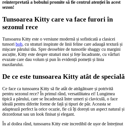
reinterpretată a bobului promite să fie centrul atenției în acest
sezon!
Tunsoarea Kitty care va face furori în
sezonul rece
Tunsoarea Kitty este o versiune modernă și sofisticată a clasicei
tunsori
bob
, cu straturi inspirate de linii feline care adaugă textură și
mișcare părului tău. Spre deosebire de tunsorile shaggy cu margini
ascuțite, Kitty este despre straturi moi și fețe încadrante, cu vârfuri
evazate care dau volum și pun în evidență pomeții și linia
maxilarului.
De ce este tunsoarea Kitty atât de specială
Ce face ca tunsoarea Kitty să fie atât de atrăgătoare și potrivită
pentru sezonul rece? În primul rând, versatilitatea ei! Lungimea
tipică a părului, care se încadrează între umeri și claviculă, o face
ideală pentru diferite forme de față și tipuri de păr. Aceasta se
adaptează perfect la orice ocazie, fie că îți dorești un aspect natural și
dezordonat sau un look finisat și elegant.
În al doilea rând, tunsoarea Kitty este incredibil de ușor de întreținut