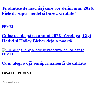
Tendințele de machiaj care vor defini anul 2026.
Piele de super model și buze „sărutate”
FEMEI
Culoarea de păr a anului 2026. Zendaya, Gigi
Hadid și Hailey Bieber deja o poartă
FEMEI
Cum alegi o ojă semipermanentă de calitate
LĂSAȚI UN MESAJ