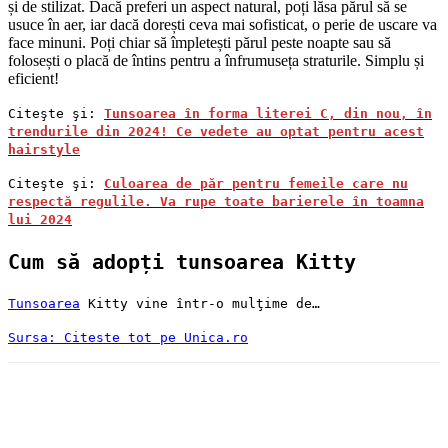
și de stilizat. Dacă preferi un aspect natural, poți lăsa părul să se
usuce în aer, iar dacă dorești ceva mai sofisticat, o perie de uscare va
face minuni. Poți chiar să împletești părul peste noapte sau să
folosești o placă de întins pentru a înfrumuseța straturile. Simplu și
eficient!
Citeşte şi:
Tunsoarea în forma literei C, din nou, în
trendurile din 2024! Ce vedete au optat pentru acest
hairstyle
Citeşte şi:
Culoarea de păr pentru femeile care nu
respectă regulile. Va rupe toate barierele în toamna
lui 2024
Cum să adopți tunsoarea Kitty
Tunsoarea
Kitty vine într-o mulţime de…
Sursa: Citeste tot pe Unica.ro