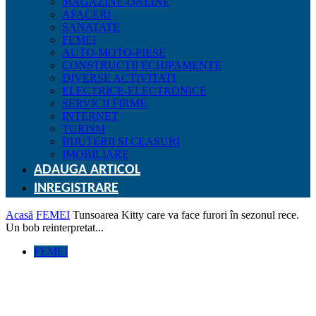
MAGAZINE-ONLINE
AFACERI
SANATATE
FEMEI
AUTO-MOTO-PIESE
CONSTRUCTII ECHIPAMENTE
DIVERSE ACTIVITATI
ELECTRICE-ELECTRONICE
SERVICII FIRME
INTERNET
TURISM
BIJUTERII SI CEASURI
IMOBILIARE
ADAUGA ARTICOL
INREGISTRARE
Acasă
FEMEI
Tunsoarea Kitty care va face furori în sezonul rece.
Un bob reinterpretat...
FEMEI