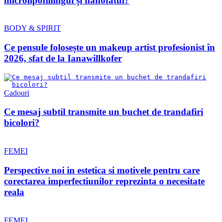
microlipofillingul și nanofatul?
BODY & SPIRIT
Ce pensule folosește un makeup artist profesionist în
2026, sfat de la Ianawillkofer
Cadouri
Ce mesaj subtil transmite un buchet de trandafiri
bicolori?
FEMEI
Perspective noi in estetica si motivele pentru care
corectarea imperfectiunilor reprezinta o necesitate
reala
FEMEI