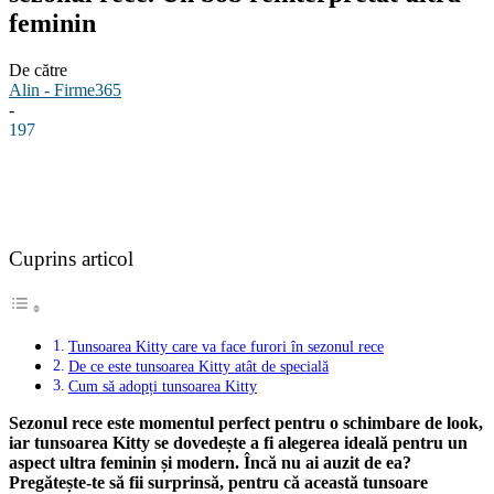
feminin
De către
Alin - Firme365
-
197
Facebook
Linkedin
WhatsApp
Pinterest
Cuprins articol
Tunsoarea Kitty care va face furori în sezonul rece
De ce este tunsoarea Kitty atât de specială
Cum să adopți tunsoarea Kitty
Sezonul rece este momentul perfect pentru o schimbare de look,
iar tunsoarea Kitty se dovedește a fi alegerea ideală pentru un
aspect ultra feminin și modern. Încă nu ai auzit de ea?
Pregătește-te să fii surprinsă, pentru că această tunsoare