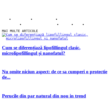
© Copyright -ADAD Design SRL
Despre noi
Inregistrare
Informatii despre Firme365
Termeni si conditii
Cookie
ANPC
Contact
MAI MULTE ARTICOLE
Cum se diferențiază lipofillingul clasic,
microlipofillingul și nanofatul?
Nu omite niciun aspect: de ce sa cumperi o protectie
de...
Perucile din par natural din nou in trend