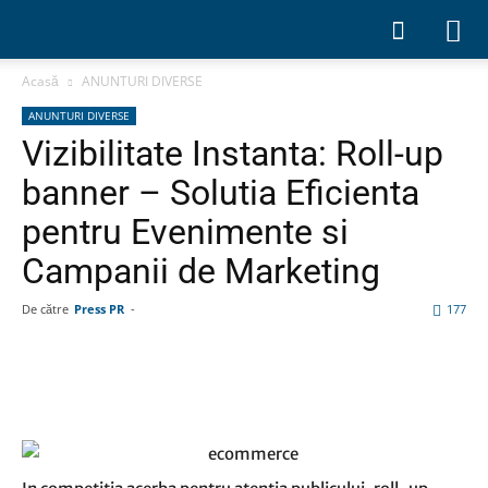
Acasă
ANUNTURI DIVERSE
ANUNTURI DIVERSE
Vizibilitate Instanta: Roll-up
banner – Solutia Eficienta
pentru Evenimente si
Campanii de Marketing
De către
Press PR
-
177
Facebook
Linkedin
WhatsApp
Pin