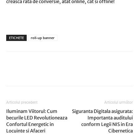
creasca rata de conversie, atat online, cat si offline!
ETICHETE
roll-up banner
Articolul precedent
Articolul următor
Iluminam Viitorul: Cum
Siguranta Digitala asigurata:
becurile LED Revolutioneaza
Importanta auditului
Confortul Energetic in
conform Legii NIS in Era
Locuinte si Afaceri
Cibernetica