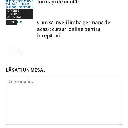
formații de nuntă?
DIVERSE
ACTIVITATI
DIVERSE
ACTIVITATI
Cum să înveți limba germană de
BLOG
acasă: cursuri online pentru
începători
LĂSAȚI UN MESAJ