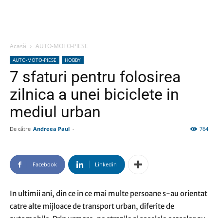
Acasă
AUTO-MOTO-PIESE
AUTO-MOTO-PIESE
HOBBY
7 sfaturi pentru folosirea
zilnica a unei biciclete in
mediul urban
De către
Andreea Paul
-
764
Facebook
Linkedin
In ultimii ani, din ce in ce mai multe persoane s-au orientat
catre alte mijloace de transport urban, diferite de