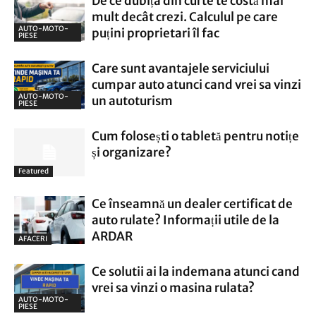
De ce dubița din curte te costă mai
mult decât crezi. Calculul pe care
AUTO-MOTO-
puțini proprietari îl fac
PIESE
Care sunt avantajele serviciului
cumpar auto atunci cand vrei sa vinzi
AUTO-MOTO-
un autoturism
PIESE
Cum folosești o tabletă pentru notițe
și organizare?
Featured
Ce înseamnă un dealer certificat de
auto rulate? Informații utile de la
ARDAR
AFACERI
Ce solutii ai la indemana atunci cand
vrei sa vinzi o masina rulata?
AUTO-MOTO-
PIESE