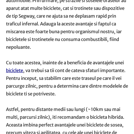
automobile. Prin urmare, pe strazile si soselele oraselor au
aparut atat multe biciclete, cat si trotinete sau dispozitive
de tip Segway, care ne ajuta sa ne deplasam rapid prin
traficul infernal. Adauga la aceste avantaje si faptul ca
miscarea este foarte buna pentru organismul nostru, iar
bicicletele si trotinetele nu consuma combustibili, fiind
nepoluante.
Cu toate acestea, inainte de a beneficia de avantajele unei
biciclete
, va trebui sa tii cont de cateva sfaturi importante.
Pentru inceput, sa stabilim care este traseul pe care il vei
parcurge zilnic, pentru a determina care dintre modelele de
biciclete ti se potriveste.
Astfel, pentru distante medii sau lungi (~10km sau mai
multi, parcursi zilnic), iti recomandam o bicicleta hibrida.
Aceasta imbina perfect avantajele unei biciclete de sosea,
precum viteza si agilitatea, cu cele ale unei biciclete de