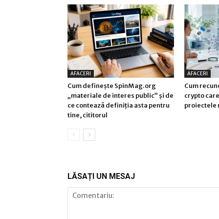
AFACERI
AFACERI
Cum definește SpinMag.org
Cum recuno
„materiale de interes public” și de
crypto care 
ce contează definiția asta pentru
proiectele 
tine, cititorul
LĂSAȚI UN MESAJ