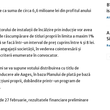
B
i
ca suma de circa 6,6 milioane lei din profitul anului
Al
orului de instalaţii de încălzire prin inducţie vor avea
A
 răscumpărare de titluri proprii în limita a maxim 1%
S
 se facă într-un interval de preţ cuprins între 4 şi 8 lei.
Ro
ngajaţii societăţii, în vederea cointeresării şi
r criterii enumerate în convocator.
 se va supune votului distribuirea cu titlu de
onducere ale Aages, în baza Planului de plată pe bază
cţiuni proprii, dobândite printr-un program de
.
de 27 februarie, rezultatele financiare preliminare