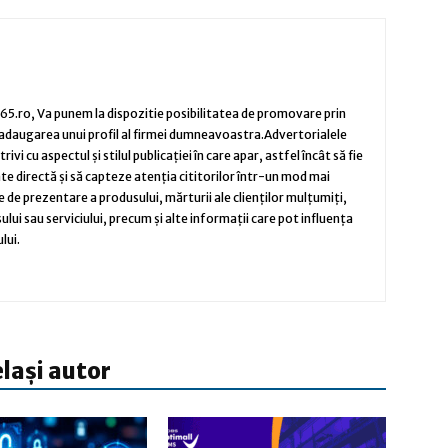
5.ro, Va punem la dispozitie posibilitatea de promovare prin
 adaugarea unui profil al firmei dumneavoastra.Advertorialele
vi cu aspectul și stilul publicației în care apar, astfel încât să fie
te directă și să capteze atenția cititorilor într-un mod mai
e de prezentare a produsului, mărturii ale clienților mulțumiți,
sului sau serviciului, precum și alte informații care pot influența
lui.
elași autor