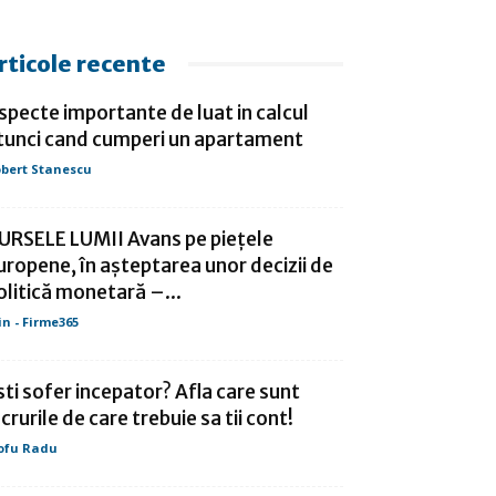
rticole recente
specte importante de luat in calcul
tunci cand cumperi un apartament
bert Stanescu
URSELE LUMII Avans pe pieţele
uropene, în aşteptarea unor decizii de
olitică monetară –...
in - Firme365
sti sofer incepator? Afla care sunt
ucrurile de care trebuie sa tii cont!
ofu Radu