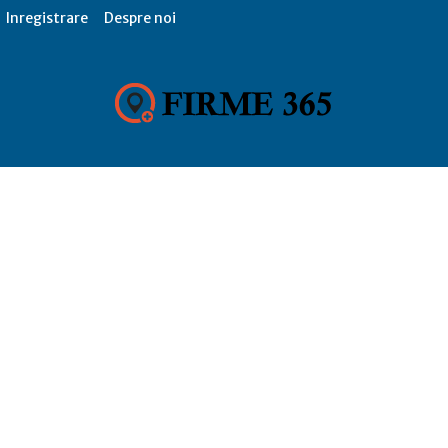
Inregistrare
Despre noi
Firme
365,
Catalog