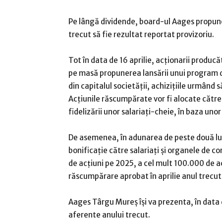
Pe lângă dividende, board-ul Aages propune 
trecut să fie rezultat reportat provizoriu.
Tot în data de 16 aprilie, acţionarii producăt
pe masă propunerea lansării unui program de
din capitalul societăţii, achiziţiile urmând să
Acţiunile răscumpărate vor fi alocate către a
fidelizării unor salariaţi-cheie, în baza uno
De asemenea, în adunarea de peste două luni
bonificaţie către salariaţi şi organele de c
de acţiuni pe 2025, a cel mult 100.000 de a
răscumpărare aprobat în aprilie anul trecut
Aages Târgu Mureş îşi va prezenta, în data 
aferente anului trecut.