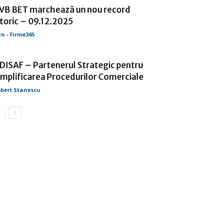
VB BET marchează un nou record
storic – 09.12.2025
in - Firme365
DISAF – Partenerul Strategic pentru
implificarea Procedurilor Comerciale
bert Stanescu