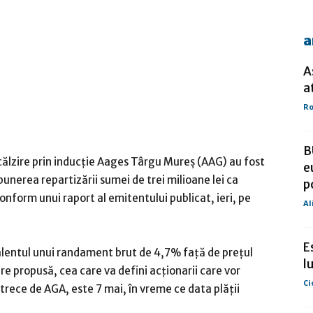
a
de
A
a
Ro
presa
B
ncălzire prin inducţie Aages Târgu Mureş (AAG) au fost
e
punerea repartizării sumei de trei milioane lei ca
p
conform unui raport al emitentului publicat, ieri, pe
Al
E
valentul unui randament brut de 4,7% faţă de preţul
l
rare propusă, cea care va defini acţionarii care vor
Ci
rece de AGA, este 7 mai, în vreme ce data plăţii