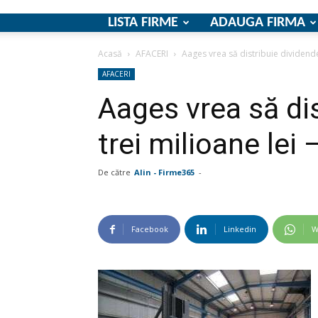
LISTA FIRME
ADAUGA FIRMA
Acasă
AFACERI
Aages vrea să distribuie dividende
AFACERI
Aages vrea să di
trei milioane lei
De către
Alin - Firme365
-
Facebook
Linkedin
W