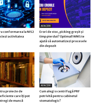
AFACERI
tru conformarea la NIS2
Erori de stoc, picking greșit și
ctezi activitatea
timp pierdut? Optimall WMS te
ajută să automatizezi procesele
din depozit
AFACERI
tru proiecte de
Cum alegi o centrifugă PRF
eficiente care îți pot
potrivită pentru cabinetul
întregi de muncă
stomatologic?