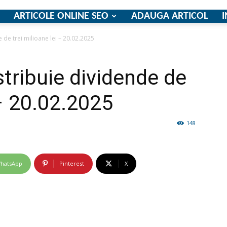
ARTICOLE ONLINE SEO
ADAUGA ARTICOL
I
 de trei milioane lei – 20.02.2025
firme
stribuie dividende de
 – 20.02.2025
148
si
hatsApp
Pinterest
X
comunicate