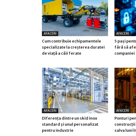
AFACERI
AFACERI
Cum contribuie echipamentele
5 pași pen
specializate la creșterea duratei
fără să afe
de viață a căii ferate
companiei
AFACERI
AFACERI
Diferența dintre un skid inox
Ponturi pen
standard și unul personalizat
construcții 
pentru industrie
salva luni 