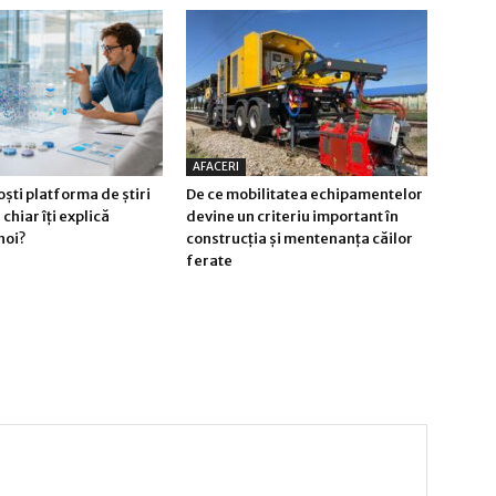
AFACERI
ști platforma de știri
De ce mobilitatea echipamentelor
chiar îți explică
devine un criteriu important în
noi?
construcția și mentenanța căilor
ferate