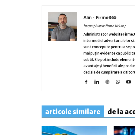
Alin - Firme365
https://www.firme365.ro/
Administrator website Firme36
intermediul advertorialelor si
sunt concepute pentru a se potri
mai puțin evidente ca publicita
subtil. Ele pot include element
avantaje și beneficii ale produ
decizia de cumpărare a cititoru
articole similare
de la ac