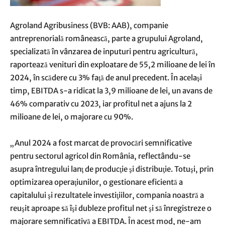
Agroland Agribusiness (BVB: AAB), companie
antreprenorială românească, parte a grupului Agroland,
specializată în vânzarea de inputuri pentru agricultură,
raportează venituri din exploatare de 55,2 milioane de lei în
2024, în scădere cu 3% faţă de anul precedent. În acelaşi
timp, EBITDA s-a ridicat la 3,9 milioane de lei, un avans de
46% comparativ cu 2023, iar profitul net a ajuns la 2
milioane de lei, o majorare cu 90%.
„Anul 2024 a fost marcat de provocări semnificative
pentru sectorul agricol din România, reflectându-se
asupra întregului lanţ de producţie şi distribuţie. Totuşi, prin
optimizarea operaţiunilor, o gestionare eficientă a
capitalului şi rezultatele investiţiilor, compania noastră a
reuşit aproape să îşi dubleze profitul net şi să înregistreze o
majorare semnificativă a EBITDA. În acest mod, ne-am