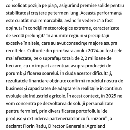
consolidat poziţia pe piaţă, asigurând premise solide pentru
stabilitate şi creştere pe termen lung. Această performanţă
este cu atât mai remarcabilă, având în vedere că a fost
obţinută în condiţii meteorologice extreme, caracterizate
de secetă prelungită în anumite regiuni şi precipitaţii
excesive în altele, care au avut consecinţe majore asupra
recoltelor. Culturile din primăvara anului 2024 au fost cele
mai afectate, pe o suprafaţă totală de 2,2 milioane de
hectare, cu un impact accentuat asupra producţiei de
porumb şi floarea soarelui. În ciuda acestor dificultăţi,
rezultatele financiare obţinute confirmă modelul nostru de
business şi capacitatea de adaptare la realităţile în continuă
evoluţie ale industriei agricole. În acest context, în 2025 ne
vom concentra pe dezvoltarea de soluţii personalizate
pentru fermieri, prin diversificarea portofoliului de
produse şi extinderea parteneriatelor cu furnizorii”, a
declarat Florin Radu, Director General al Agroland