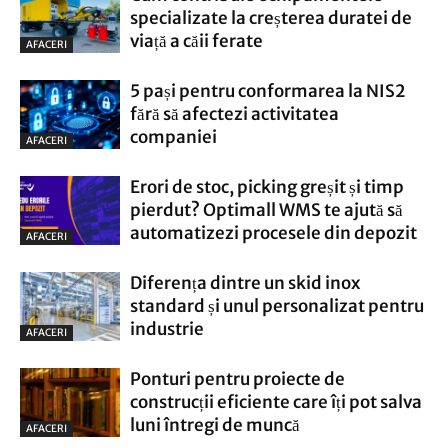
specializate la creșterea duratei de
viață a căii ferate
AFACERI
5 pași pentru conformarea la NIS2
fără să afectezi activitatea
companiei
AFACERI
Erori de stoc, picking greșit și timp
pierdut? Optimall WMS te ajută să
automatizezi procesele din depozit
AFACERI
Diferența dintre un skid inox
standard și unul personalizat pentru
industrie
AFACERI
Ponturi pentru proiecte de
construcții eficiente care îți pot salva
luni întregi de muncă
AFACERI