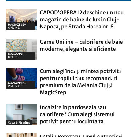
CAPOD’OPERA12 deschide un nou
magazin de haine de lux in Cluj-
MAGAZINE-
Napoca, pe Strada Horea nr. 8
ONLINE
Gama Uniline – calorifere de baie
moderne, elegante si eficiente
MAGAZINE-
ONLINE
Cum alegi încălțămintea potrivită
pentru copilul tău: recomandări
MAGAZINE-
premium de la Melania Cluj și
ONLINE
MagicStep
Incalzire in pardoseala sau
calorifere? Cum alegi sistemul
potrivit pentru locuinta ta
Casa Si Gradina
Cătălin Botezatu, Luxul Autentic și