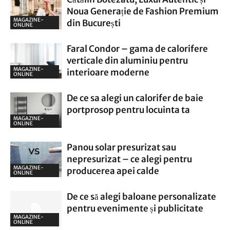
Noua Generație de Fashion Premium
MAGAZINE-
din București
ONLINE
Faral Condor – gama de calorifere
verticale din aluminiu pentru
MAGAZINE-
interioare moderne
ONLINE
De ce sa alegi un calorifer de baie
portprosop pentru locuinta ta
MAGAZINE-
ONLINE
Panou solar presurizat sau
nepresurizat – ce alegi pentru
MAGAZINE-
producerea apei calde
ONLINE
De ce să alegi baloane personalizate
pentru evenimente și publicitate
MAGAZINE-
ONLINE