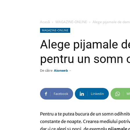
Acasă
MAGAZINE-ONLINE
Alege pijamale de dam
MAGAZINE-ONLINE
Alege pijamale 
pentru un somn o
De către
Aionweb
-
Facebook
Linkedin
W
Pentru a te putea bucura de un somn odihnitor
constante de noapte. Crearea mediului potriv
dar și ce alegi să porți, de exemplu
pijamale 