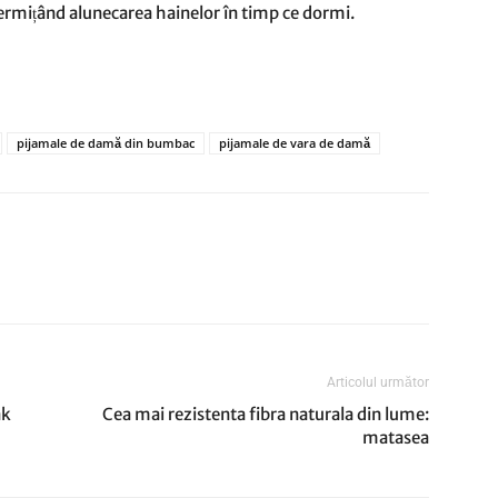
 permițând alunecarea hainelor în timp ce dormi.
pijamale de damă din bumbac
pijamale de vara de damă
Articolul următor
ak
Cea mai rezistenta fibra naturala din lume:
matasea