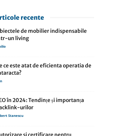
rticole recente
biectele de mobilier indispensabile
ntr-un living
ilio
e ce este atat de eficienta operatia de
ataracta?
in
EO în 2024: Tendințe și importanța
acklink-urilor
bert Stanescu
utorizare si certificare pentru