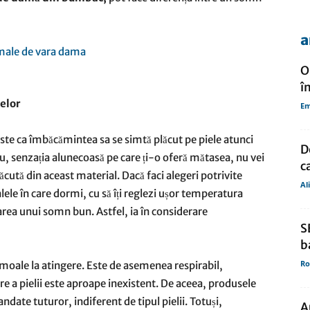
a
de
O
î
lelor
Em
ste ca îmbăcămintea sa se simtă plăcut pe piele atunci
presa
D
u, senzația alunecoasă pe care ți-o oferă mătasea, nu vei
c
cută din aceast material. Dacă faci alegeri potrivite
Al
lele în care dormi, cu să îți reglezi ușor temperatura
larea unui somn bun. Astfel, ia în considerare
S
b
Ro
 moale la atingere. Este de asemenea respirabil,
tare a pielii este aproape inexistent. De aceea, produsele
date tuturor, indiferent de tipul pielii. Totuși,
A