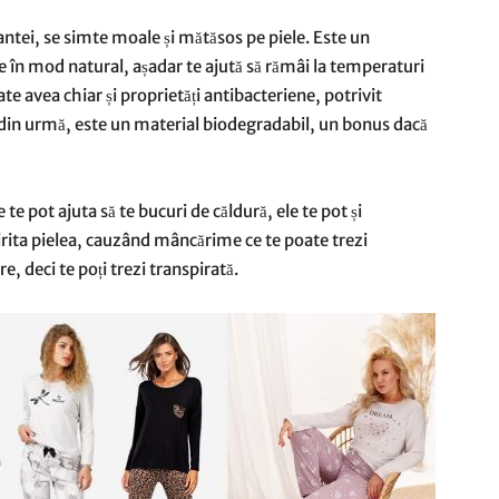
lantei, se simte moale și mătăsos pe piele. Este un
 în mod natural, așadar te ajută să rămâi la temperaturi
ate avea chiar și proprietăți antibacteriene, potrivit
ele din urmă, este un material biodegradabil, un bonus dacă
te pot ajuta să te bucuri de căldură, ele te pot și
irita pielea, cauzând mâncărime ce te poate trezi
e, deci te poți trezi transpirată.