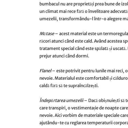
bumbacul nu are proprietăți prea bune de izolar
un climat mai rece fără o învelitoare adecvat
umezelii, transformându-l într-o alegere mai 
Mătase
– acest material este un termoregulato
răcori atunci când este cald. Având acestea s
tratament special când este spălată și uscat
prejur atunci când dormi.
Flanel
– este potrivit pentru lunile mai reci, o
nevoie. Materialul este comfortabil și călduros
caldă fără să te supraîncălzești.
Îndepărtarea umezelii
– Dacă obișnuiești să t
care transpiri, o vestimentație de noapte care
nevoie. Aici vorbim de materiale speciale care
ajutându-te cu reglarea temperaturii corpora