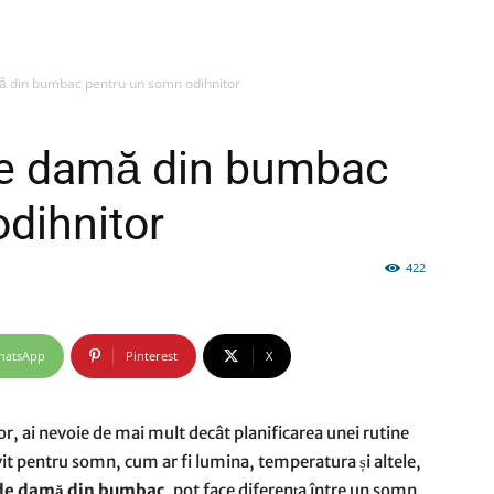
ă din bumbac pentru un somn odihnitor
firme
de damă din bumbac
dihnitor
422
si
hatsApp
Pinterest
X
comunicate
, ai nevoie de mai mult decât planificarea unei rutine
it pentru somn, cum ar fi lumina, temperatura și altele,
de damă din bumbac,
pot face diferența între un somn