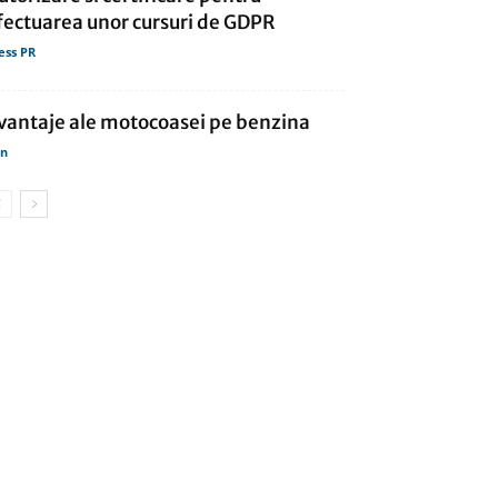
fectuarea unor cursuri de GDPR
ess PR
vantaje ale motocoasei pe benzina
in