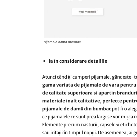
pijamale dama bumbac
Ia în considerare detaliile
Atunci când îți cumperi pijamale, gândește-te
gama variata de pijamale de vara pentru 
de calitate superioara si apartin branduri
materiale inalt calitative, perfecte pentru
pijamale de damă din bumbac
pot fi o ale
ce pijamalele ce sunt prea largi se vor mișca 
Elemente precum nasturii, capsele și etichete
sau iritații în timpul nopții. De asemenea, ai gr