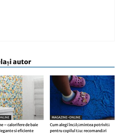
elași autor
NLINE
MAGAZINE-ONLINE
e – calorifere de baie
Cum alegi încălțămintea potrivită
egante si eficiente
pentru copilul tău: recomandări