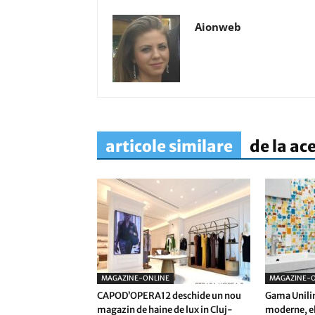
Aionweb
articole similare
de la ac
MAGAZINE-ONLINE
MAGAZINE-O
CAPOD’OPERA12 deschide un nou
Gama Unilin
magazin de haine de lux in Cluj-
moderne, el