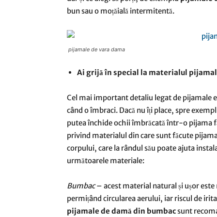
bun sau o moțăială intermitentă.
pijamale de vara dama
Ai grijă în special la materialul pijama
Cel mai important detaliu legat de pijamale e
când o îmbraci. Dacă nu îți place, spre exempl
putea închide ochii îmbrăcată într-o pijama fă
privind materialul din care sunt făcute pijama
corpului, care la rândul său poate ajuta insta
următoarele materiale:
Bumbac
– acest material natural și ușor este
permițând circularea aerului, iar riscul de iri
pijamale de damă din bumbac
sunt recoman