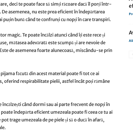
e, deci te poate face să simți răcoare dacă îl porți într-
e
ă. De asemenea, nu este prea eficient în îndepărtarea
Pr
puțin bună când te confrunți cu nopți în care transpiri.
A
r magic. Te poate încălzi atunci când îți este rece și
Al
puse, mătasea adevărată este scumpă și are nevoie de
ă. Este de asemenea foarte alunecoasă, miscându-se prin
 pijama făcută din acest material poate fi tot ce ai
, oferind respirabilitate pielii, astfel încât poți rămâne
e încălzești când dormi sau ai parte frecvent de nopți în
 poate îndepărta eficient umezeala poate fi ceea ce tu ai
 pot trage umezeala de pe piele și să o ducă în afară,
le.