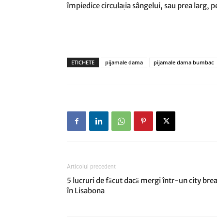
împiedice circulația sângelui, sau prea larg,
ETICHETE
pijamale dama
pijamale dama bumbac
Articolul precedent
5 lucruri de făcut dacă mergi într-un city bre
în Lisabona