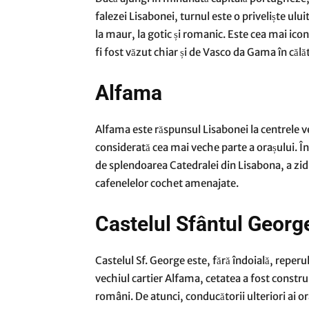
falezei Lisabonei, turnul este o priveliște ului
la maur, la gotic și romanic. Este cea mai iconi
fi fost văzut chiar și de Vasco da Gama în călă
Alfama
Alfama este răspunsul Lisabonei la centrele vec
considerată cea mai veche parte a orașului. În
de splendoarea Catedralei din Lisabona, a zidur
cafenelelor cochet amenajate.
Castelul Sfântul Georg
Castelul Sf. George este, fără îndoială, reperul 
vechiul cartier Alfama, cetatea a fost constr
români. De atunci, conducătorii ulteriori ai o