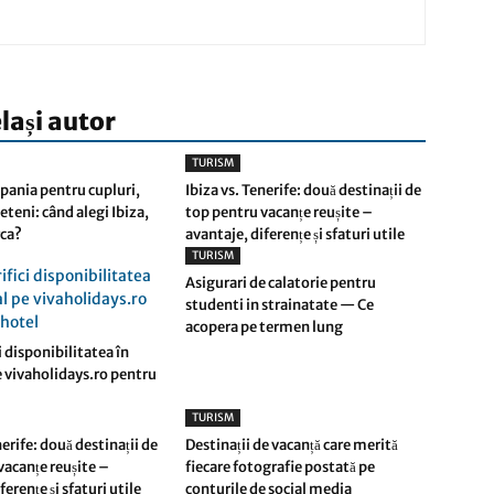
elași autor
TURISM
Spania pentru cupluri,
Ibiza vs. Tenerife: două destinații de
ieteni: când alegi Ibiza,
top pentru vacanțe reușite –
rca?
avantaje, diferențe și sfaturi utile
TURISM
Asigurari de calatorie pentru
studenti in strainatate — Ce
acopera pe termen lung
 disponibilitatea în
e vivaholidays.ro pentru
TURISM
nerife: două destinații de
Destinații de vacanță care merită
vacanțe reușite –
fiecare fotografie postată pe
ferențe și sfaturi utile
conturile de social media