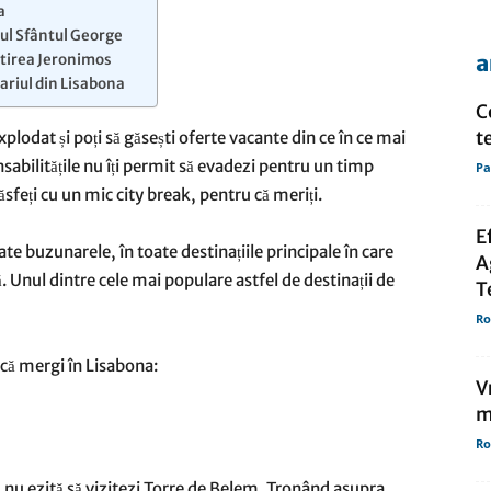
a
ul Sfântul George
a
tirea Jeronimos
de
riul din Lisabona
C
t
plodat și poți să găsești
oferte vacante
din ce în ce mai
nsabilitățile nu îți permit să evadezi pentru un timp
Pa
 răsfeți cu un mic city break, pentru că meriți.
presa
E
te buzunarele, în toate destinațiile principale în care
A
ă. Unul dintre cele mai populare astfel de destinații de
T
Ro
dacă mergi în Lisabona:
V
m
Ro
nu ezită să vizitezi Torre de Belem. Tronând asupra