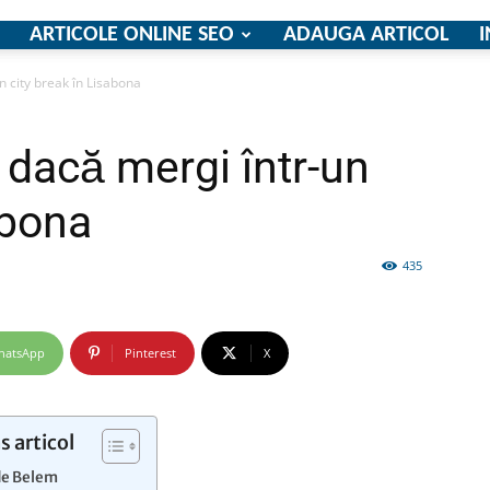
ARTICOLE ONLINE SEO
ADAUGA ARTICOL
I
n city break în Lisabona
firme
t dacă mergi într-un
abona
435
si
hatsApp
Pinterest
X
comunicate
s articol
de Belem