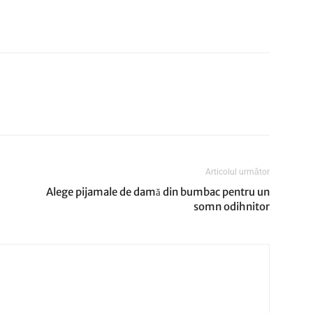
Articolul următor
m
Alege pijamale de damă din bumbac pentru un
somn odihnitor