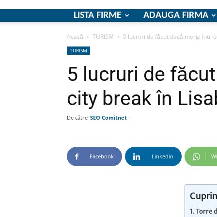
LISTA FIRME
ADAUGA FIRMA
Acasă
TURISM
5 lucruri de făcut dacă mergi într-u
TURISM
5 lucruri de făcu
city break în Lis
De către
SEO Comitnet
-
Facebook
Linkedin
W
Cuprin
Torre 