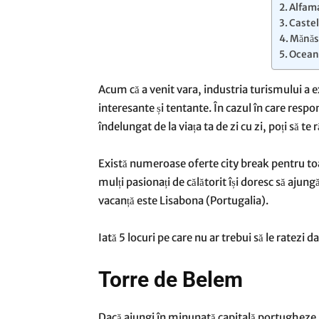
Alfam
Castel
Mănăs
Oceana
Acum că a venit vara, industria turismului a ex
interesante și tentante. În cazul în care respo
îndelungat de la viața ta de zi cu zi, poți să te
Există numeroase
oferte city break
pentru toa
mulți pasionați de călătorit își doresc să ajung
vacanță este Lisabona (Portugalia).
Iată 5 locuri pe care nu ar trebui să le ratezi 
Torre de Belem
Dacă ajungi în minunată capitală portugheze, 