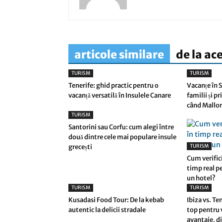
articole similare
de la ac
TURISM
TURISM
Tenerife: ghid practic pentru o
Vacanțe în 
vacanță versatilă în Insulele Canare
familii și pr
când Mallo
TURISM
Santorini sau Corfu: cum alegi între
două dintre cele mai populare insule
grecești
TURISM
Cum verifici
timp real p
un hotel?
TURISM
TURISM
Kusadasi Food Tour: De la kebab
Ibiza vs. Te
autentic la delicii stradale
top pentru 
avantaje, di