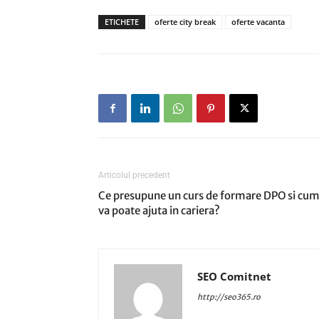
ETICHETE
oferte city break
oferte vacanta
Articolul precedent
Ce presupune un curs de formare DPO si cu
va poate ajuta in cariera?
SEO Comitnet
http://seo365.ro