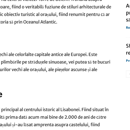
A
toare, fiind o veritabilă fuziune de stiluri arhitecturale de
p
c obiectiv turistic al orașului, fiind renumit pentru că ar
s
toria să prin Oceanul Atlantic.
Ro
S
r
hi ale celorlalte capitale antice ale Europei. Este
Pr
 plimbările pe străduțele sinuoase, vei putea să te bucuri
ilor vechi ale orașului, ale piețelor ascunse și ale
e
principal al centrului istoric al Lisabonei. Fiind situat în
uită prima dată acum mai bine de 2.000 de ani de către
rașului și-au lăsat amprenta asupra castelului, fiind