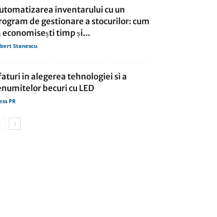
utomatizarea inventarului cu un
rogram de gestionare a stocurilor: cum
ă economisești timp și...
bert Stanescu
faturi in alegerea tehnologiei si a
enumitelor becuri cu LED
ess PR