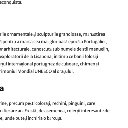
Reconquista.
rile ornamentale și sculpturile grandioase, mănăstirea
ă pentru a marca cea mai glorioasă epocă a Portugaliei,
r arhitecturale, cunoscută sub numele de stil manuelin,
exploratorii de la Lisabona, în timp ce banii folosiți
rțul internațional portughez de cuișoare, chimen și
trimoniul Mondial UNESCO al orașului.
a
ne, precum pești colorați, rechini, pinguini, care
n fiecare an. Există, de asemenea, colecții interesante de
ție, unde puteți închiria o bărcuța.