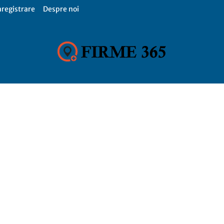
nregistrare
Despre noi
Firme
365,
Catalog