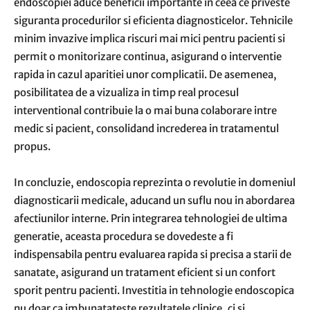
endoscopiei aduce beneficii importante in ceea ce priveste
siguranta procedurilor si eficienta diagnosticelor. Tehnicile
minim invazive implica riscuri mai mici pentru pacienti si
permit o monitorizare continua, asigurand o interventie
rapida in cazul aparitiei unor complicatii. De asemenea,
posibilitatea de a vizualiza in timp real procesul
interventional contribuie la o mai buna colaborare intre
medic si pacient, consolidand increderea in tratamentul
propus.
In concluzie, endoscopia reprezinta o revolutie in domeniul
diagnosticarii medicale, aducand un suflu nou in abordarea
afectiunilor interne. Prin integrarea tehnologiei de ultima
generatie, aceasta procedura se dovedeste a fi
indispensabila pentru evaluarea rapida si precisa a starii de
sanatate, asigurand un tratament eficient si un confort
sporit pentru pacienti. Investitia in tehnologie endoscopica
nu doar ca imbunatateste rezultatele clinice, ci si