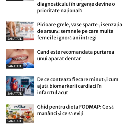
diagnosticului în urgențe devine o
prioritate națională
Picioare grele, vase sparte și senzația
de arsură: semnele pe care multe
femei le ignoră ani întregi
SANATATE
Cand este recomandata purtarea
unui aparat dentar
SANATATE
De ce contează fiecare minut și cum
ajută biomarkerii cardiaci în
infarctul acut
SANATATE
Ghid pentru dieta FODMAP: Ce să
mănânci și ce să eviți
SANATATE