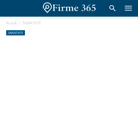
Acasă
SANATATE
SANATATE