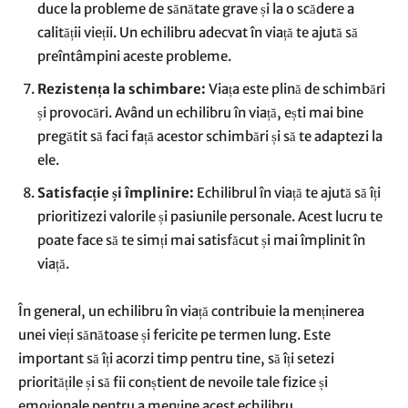
duce la probleme de sănătate grave și la o scădere a
calității vieții. Un echilibru adecvat în viață te ajută să
preîntâmpini aceste probleme.
Rezistența la schimbare:
Viața este plină de schimbări
și provocări. Având un echilibru în viață, ești mai bine
pregătit să faci față acestor schimbări și să te adaptezi la
ele.
Satisfacție și împlinire:
Echilibrul în viață te ajută să îți
prioritizezi valorile și pasiunile personale. Acest lucru te
poate face să te simți mai satisfăcut și mai împlinit în
viață.
În general, un echilibru în viață contribuie la menținerea
unei vieți sănătoase și fericite pe termen lung. Este
important să îți acorzi timp pentru tine, să îți setezi
prioritățile și să fii conștient de nevoile tale fizice și
emoționale pentru a menține acest echilibru.