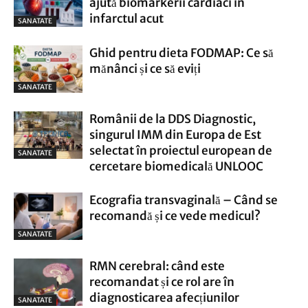
ajută biomarkerii cardiaci în
infarctul acut
SANATATE
Ghid pentru dieta FODMAP: Ce să
mănânci și ce să eviți
SANATATE
Românii de la DDS Diagnostic,
singurul IMM din Europa de Est
selectat în proiectul european de
SANATATE
cercetare biomedicală UNLOOC
Ecografia transvaginală – Când se
recomandă și ce vede medicul?
SANATATE
RMN cerebral: când este
recomandat și ce rol are în
diagnosticarea afecțiunilor
SANATATE