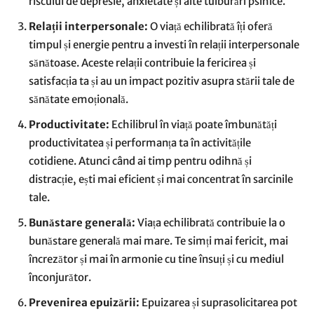
riscului de depresie, anxietate și alte tulburări psihice.
Relații interpersonale:
O viață echilibrată îți oferă
timpul și energie pentru a investi în relații interpersonale
sănătoase. Aceste relații contribuie la fericirea și
satisfacția ta și au un impact pozitiv asupra stării tale de
sănătate emoțională.
Productivitate:
Echilibrul în viață poate îmbunătăți
productivitatea și performanța ta în activitățile
cotidiene. Atunci când ai timp pentru odihnă și
distracție, ești mai eficient și mai concentrat în sarcinile
tale.
Bunăstare generală:
Viața echilibrată contribuie la o
bunăstare generală mai mare. Te simți mai fericit, mai
încrezător și mai în armonie cu tine însuți și cu mediul
înconjurător.
Prevenirea epuizării:
Epuizarea și suprasolicitarea pot