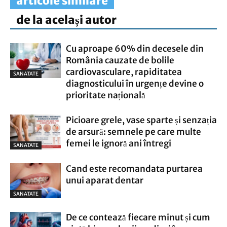
articole similare
de la același autor
Cu aproape 60% din decesele din
România cauzate de bolile
cardiovasculare, rapiditatea
SANATATE
diagnosticului în urgențe devine o
prioritate națională
Picioare grele, vase sparte și senzația
de arsură: semnele pe care multe
femei le ignoră ani întregi
SANATATE
Cand este recomandata purtarea
unui aparat dentar
SANATATE
De ce contează fiecare minut și cum