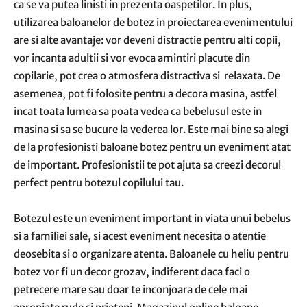
ca se va putea linisti in prezenta oaspetilor. In plus,
utilizarea baloanelor de botez in proiectarea evenimentului
are si alte avantaje: vor deveni distractie pentru alti copii,
vor incanta adultii si vor evoca amintiri placute din
copilarie, pot crea o atmosfera distractiva si relaxata. De
asemenea, pot fi folosite pentru a decora masina, astfel
incat toata lumea sa poata vedea ca bebelusul este in
masina si sa se bucure la vederea lor. Este mai bine sa alegi
de la profesionisti baloane botez pentru un eveniment atat
de important. Profesionistii te pot ajuta sa creezi decorul
perfect pentru botezul copilului tau.
Botezul este un eveniment important in viata unui bebelus
si a familiei sale, si acest eveniment necesita o atentie
deosebita si o organizare atenta. Baloanele cu heliu pentru
botez vor fi un decor grozav, indiferent daca faci o
petrecere mare sau doar te inconjoara de cele mai