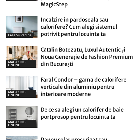
MagicStep
Incalzire in pardoseala sau
calorifere? Cum alegi sistemul
potrivit pentru locuinta ta
Casa Si Gradina
Cătălin Botezatu, Luxul Autentic și
Noua Generație de Fashion Premium
MAGAZINE-
din București
ONLINE
Faral Condor – gama de calorifere
verticale din aluminiu pentru
MAGAZINE-
interioare moderne
ONLINE
De ce sa alegi un calorifer de baie
portprosop pentru locuinta ta
MAGAZINE-
ONLINE
Panou solar presurizat sau