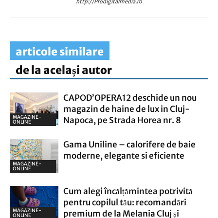
http://Prodigitalmedia.ro
articole similare
de la același autor
CAPOD’OPERA12 deschide un nou
magazin de haine de lux in Cluj-
MAGAZINE-
Napoca, pe Strada Horea nr. 8
ONLINE
Gama Uniline – calorifere de baie
moderne, elegante si eficiente
MAGAZINE-
ONLINE
Cum alegi încălțămintea potrivită
pentru copilul tău: recomandări
MAGAZINE-
premium de la Melania Cluj și
ONLINE