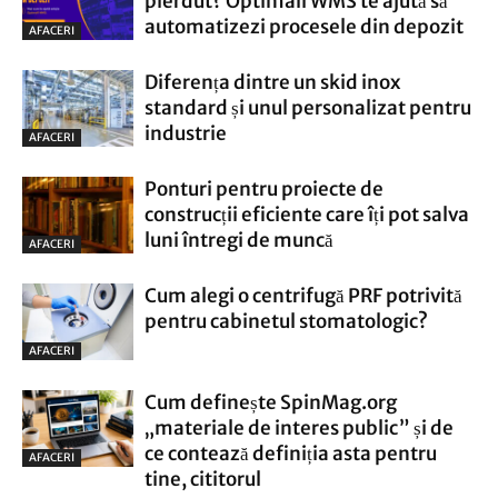
pierdut? Optimall WMS te ajută să
automatizezi procesele din depozit
AFACERI
Diferența dintre un skid inox
standard și unul personalizat pentru
industrie
AFACERI
Ponturi pentru proiecte de
construcții eficiente care îți pot salva
luni întregi de muncă
AFACERI
Cum alegi o centrifugă PRF potrivită
pentru cabinetul stomatologic?
AFACERI
Cum definește SpinMag.org
„materiale de interes public” și de
ce contează definiția asta pentru
AFACERI
tine, cititorul