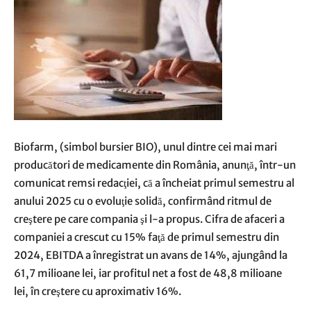
Biofarm, (simbol bursier BIO), unul dintre cei mai mari
producători de medicamente din România, anunţă, într-un
comunicat remsi redacţiei, că a încheiat primul semestru al
anului 2025 cu o evoluţie solidă, confirmând ritmul de
creştere pe care compania şi l-a propus. Cifra de afaceri a
companiei a crescut cu 15% faţă de primul semestru din
2024, EBITDA a înregistrat un avans de 14%, ajungând la
61,7 milioane lei, iar profitul net a fost de 48,8 milioane
lei, în creştere cu aproximativ 16%.