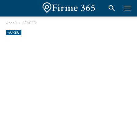
Acasă
AFACERI
AFACERI