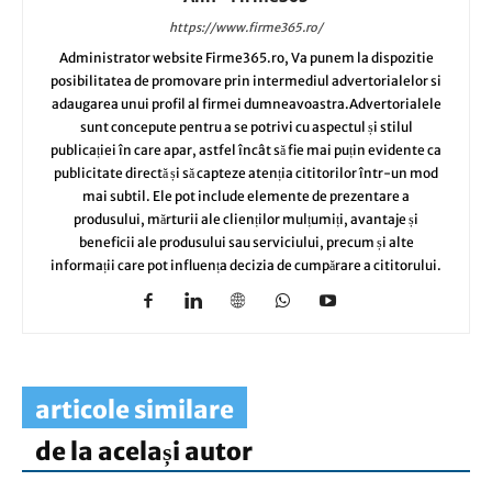
https://www.firme365.ro/
Administrator website Firme365.ro, Va punem la dispozitie
posibilitatea de promovare prin intermediul advertorialelor si
adaugarea unui profil al firmei dumneavoastra.Advertorialele
sunt concepute pentru a se potrivi cu aspectul și stilul
publicației în care apar, astfel încât să fie mai puțin evidente ca
publicitate directă și să capteze atenția cititorilor într-un mod
mai subtil. Ele pot include elemente de prezentare a
produsului, mărturii ale clienților mulțumiți, avantaje și
beneficii ale produsului sau serviciului, precum și alte
informații care pot influența decizia de cumpărare a cititorului.
articole similare
de la același autor