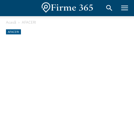
Acasă
AFACERI
AFACERI