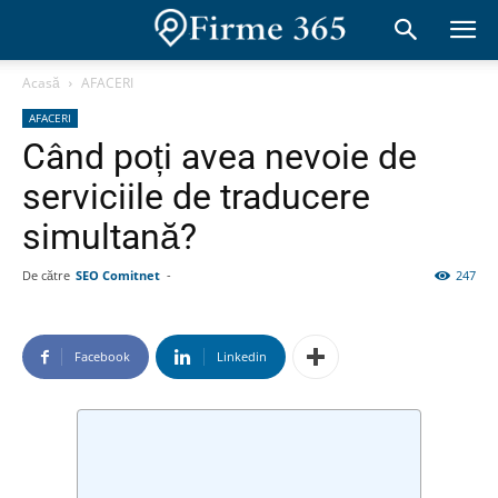
Acasă
AFACERI
AFACERI
Când poți avea nevoie de
serviciile de traducere
simultană?
De către
SEO Comitnet
-
247
Facebook
Linkedin