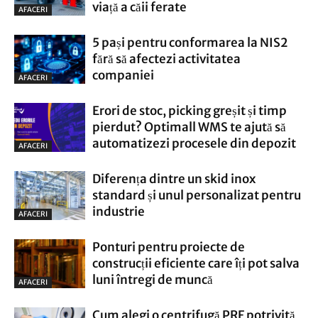
viață a căii ferate
AFACERI
5 pași pentru conformarea la NIS2
fără să afectezi activitatea
companiei
AFACERI
Erori de stoc, picking greșit și timp
pierdut? Optimall WMS te ajută să
automatizezi procesele din depozit
AFACERI
Diferența dintre un skid inox
standard și unul personalizat pentru
industrie
AFACERI
Ponturi pentru proiecte de
construcții eficiente care îți pot salva
luni întregi de muncă
AFACERI
Cum alegi o centrifugă PRF potrivită