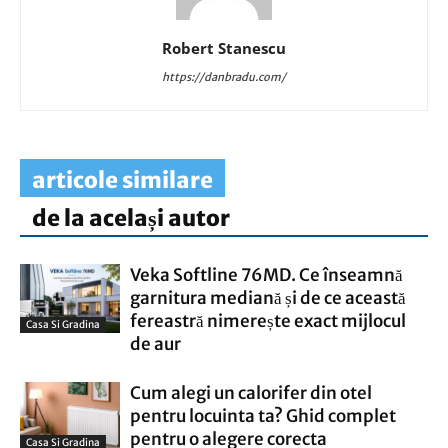
Robert Stanescu
https://danbradu.com/
articole similare
de la același autor
Veka Softline 76MD. Ce înseamnă
garnitura mediană și de ce această
fereastră nimerește exact mijlocul
Casa Si Gradina
de aur
Cum alegi un calorifer din otel
pentru locuinta ta? Ghid complet
pentru o alegere corecta
Casa Si Gradina