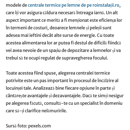
modele de
centrale termice pe lemne de pe roinstalații.ro
,
care îți vor asigura căldura necesară întreaga iarnă. Un alt
aspect important ce merită a fi menționat este eficiența lor
în termeni de costuri, deoarece lemnele și peleții sunt
adesea mai ieftini decât alte surse de energie. Cu toate
acestea alimentarea lor ar putea fi destul de dificilă fiindcă
vei avea nevoie de un spațiu de depozitare a lemnelor și va
trebui să te ocupi regulat de supravegherea focului.
Toate acestea fiind spuse, alegerea centralei termice
potrivite este un pas important în procesul de încălzire al
locuinței tale. Analizează bine fiecare opțiune în parte și
cântărește avantajele și dezavantajele. Dacă te simți nesigur
pe alegerea făcută, consultă-te cu un specialist în domeniu
care să-ți clarifice nelămuririle.
Sursă foto: pexels.com