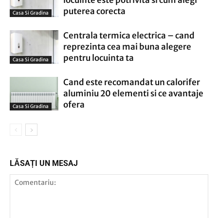
locuinte este potrivita si cum alegi
puterea corecta
Casa Si Gradina
Centrala termica electrica – cand
reprezinta cea mai buna alegere
pentru locuinta ta
Casa Si Gradina
Cand este recomandat un calorifer
aluminiu 20 elementi si ce avantaje
ofera
Casa Si Gradina
LĂSAȚI UN MESAJ