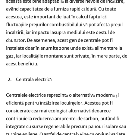
aceasta este bine adaptabilă la diverse nevoie de încălzire,
având capacitatea de a furniza rapid căldură. Cu toate
acestea, este important de luat în calcul faptul că
fluctuațiile prețurilor combustibilului vă pot afecta prețul
încălzirii, iar impactul asupra mediului este destul de
dăunător. De asemenea, acest gen de centrale pot fi
instalate doar în anumite zone unde există alimentare la
gaz, iar localitățile montane sunt private, în mare parte, de
acest beneficiu.
Centrala electrică
Centralele electrice reprezintă o alternativă modernă și
eficientă pentru încălzirea locuințelor. Acestea pot fi
considerate cea mai ecologică alternativă deoarece
contribuie la reducerea amprentei de carbon, putând fi
integrate cu surse regenerabile precum panouri solare sau
turbine eoliene. O astfel de centrală vine cu opțiuni variate