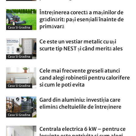
Întreținerea corectă a mașinilor de
grădinărit: pași esențiali înainte de
primăvară
Casa Si Gradina
Ce este un vestiar metalic cu uși
scurte tip NEST și când merită ales
Casa Si Gradina
Cele mai frecvente greseli atunci
cand alegi robinetii pentru calorifere
si cum le poti evita
Casa Si Gradina
Gard din aluminiu: investiția care
elimină cheltuielile de întreținere
Casa Si Gradina
Centrala electrica 6 kW – pentru ce