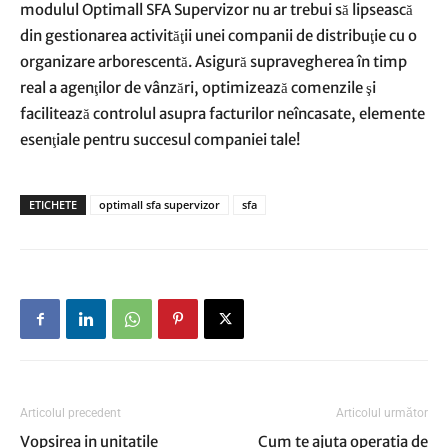
modulul
Optimall SFA Supervizor
nu ar trebui să lipsească
din gestionarea activităţii unei companii de distribuţie cu o
organizare arborescentă. Asigură supravegherea în timp
real a agenţilor de vânzări, optimizează comenzile şi
facilitează controlul asupra facturilor neîncasate, elemente
esenţiale pentru succesul companiei tale!
ETICHETE
optimall sfa supervizor
sfa
Articolul precedent
Articolul următor
Vopsirea in unitatile
Cum te ajuta operatia de