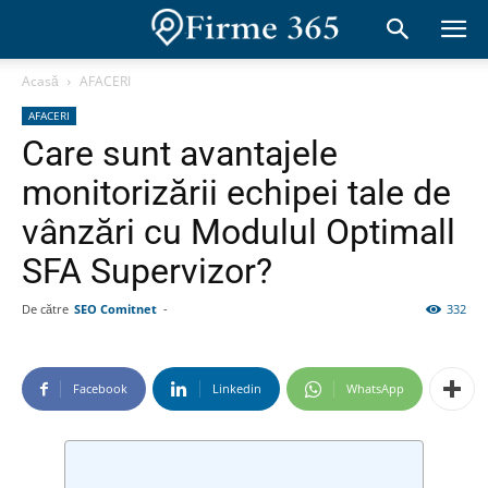
Acasă
AFACERI
AFACERI
Care sunt avantajele
monitorizării echipei tale de
vânzări cu Modulul Optimall
SFA Supervizor?
De către
SEO Comitnet
-
332
Facebook
Linkedin
WhatsApp