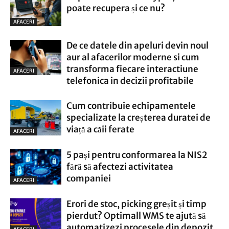
poate recupera și ce nu?
AFACERI
De ce datele din apeluri devin noul
aur al afacerilor moderne si cum
transforma fiecare interactiune
AFACERI
telefonica in decizii profitabile
Cum contribuie echipamentele
specializate la creșterea duratei de
viață a căii ferate
AFACERI
5 pași pentru conformarea la NIS2
fără să afectezi activitatea
companiei
AFACERI
Erori de stoc, picking greșit și timp
pierdut? Optimall WMS te ajută să
automatizezi procesele din depozit