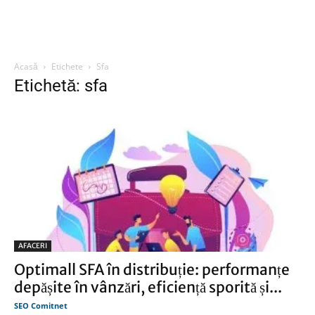
Acasă
Etichete
Sfa
Etichetă: sfa
AFACERI
Optimall SFA în distribuție: performanțe
depășite în vânzări, eficiență sporită și...
SEO Comitnet