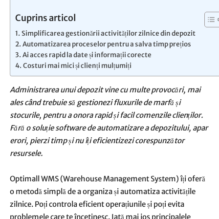
Cuprins articol
Simplificarea gestionării activităților zilnice din depozit
Automatizarea proceselor pentru a salva timp prețios
Ai acces rapid la date și informații corecte
Costuri mai mici și clienți mulțumiți
Administrarea unui depozit vine cu multe provocări, mai
ales când trebuie să gestionezi fluxurile de marfă și
stocurile, pentru a onora rapid și facil comenzile clienților.
Fără o soluție software de automatizare a depozitului, apar
erori, pierzi timp și nu îți eficientizezi corespunzător
resursele.
Optimall WMS (Warehouse Management System) îți oferă
o metodă simplă de a organiza și automatiza activitățile
zilnice. Poți controla eficient operațiunile și poți evita
problemele care te încetinesc. Iată mai jos principalele