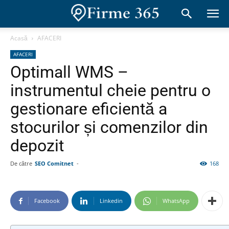
Acasă
AFACERI
AFACERI
Optimall WMS –
instrumentul cheie pentru o
gestionare eficientă a
stocurilor și comenzilor din
depozit
De către
SEO Comitnet
-
168
Facebook
Linkedin
WhatsApp