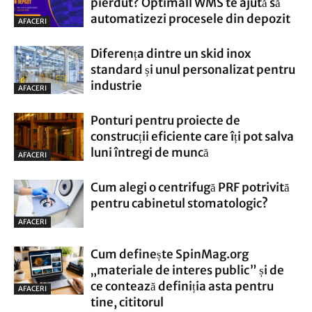
pierdut? Optimall WMS te ajută să
automatizezi procesele din depozit
AFACERI
Diferența dintre un skid inox
standard și unul personalizat pentru
industrie
AFACERI
Ponturi pentru proiecte de
construcții eficiente care îți pot salva
luni întregi de muncă
AFACERI
Cum alegi o centrifugă PRF potrivită
pentru cabinetul stomatologic?
AFACERI
Cum definește SpinMag.org
„materiale de interes public” și de
ce contează definiția asta pentru
AFACERI
tine, cititorul