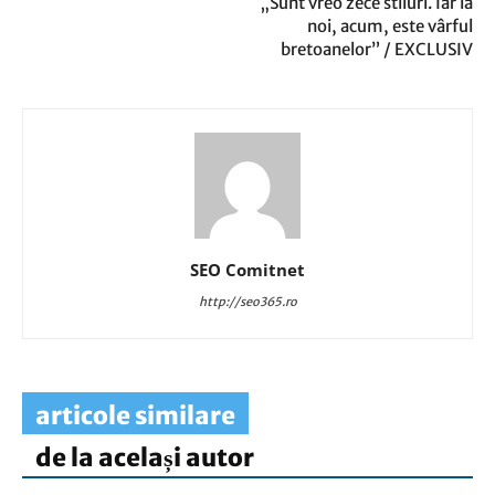
„Sunt vreo zece stiluri. Iar la
noi, acum, este vârful
bretoanelor” / EXCLUSIV
SEO Comitnet
http://seo365.ro
articole similare
de la același autor