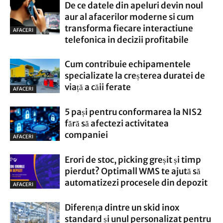
De ce datele din apeluri devin noul
aur al afacerilor moderne si cum
transforma fiecare interactiune
AFACERI
telefonica in decizii profitabile
Cum contribuie echipamentele
specializate la creșterea duratei de
viață a căii ferate
AFACERI
5 pași pentru conformarea la NIS2
fără să afectezi activitatea
companiei
AFACERI
Erori de stoc, picking greșit și timp
pierdut? Optimall WMS te ajută să
automatizezi procesele din depozit
AFACERI
Diferența dintre un skid inox
standard și unul personalizat pentru