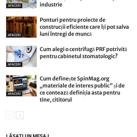
industrie
AFACERI
Ponturi pentru proiecte de
construcții eficiente care îți pot salva
luni întregi de muncă
AFACERI
Cum alegi o centrifugă PRF potrivită
pentru cabinetul stomatologic?
AFACERI
Cum definește SpinMag.org
„materiale de interes public” și de
ce contează definiția asta pentru
AFACERI
tine, cititorul
LĂSAȚI UN MESAJ