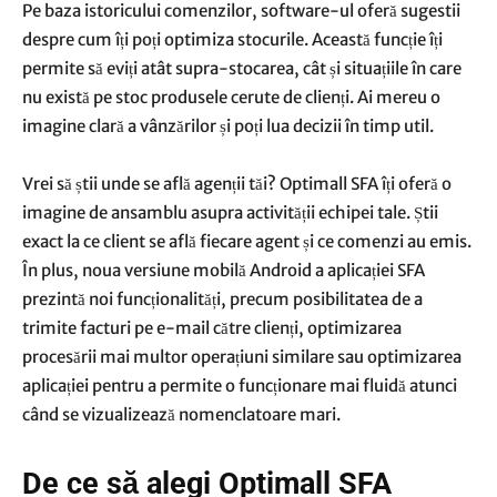
Pe baza istoricului comenzilor, software-ul oferă sugestii
despre cum îți poți optimiza stocurile. Această funcție îți
permite să eviți atât supra-stocarea, cât și situațiile în care
nu există pe stoc produsele cerute de clienți. Ai mereu o
imagine clară a vânzărilor și poți lua decizii în timp util.
Vrei să știi unde se află agenții tăi? Optimall SFA îți oferă o
imagine de ansamblu asupra activității echipei tale. Știi
exact la ce client se află fiecare agent și ce comenzi au emis.
În plus, noua versiune mobilă Android a aplicației SFA
prezintă noi funcționalități, precum posibilitatea de a
trimite facturi pe e-mail către clienți, optimizarea
procesării mai multor operațiuni similare sau optimizarea
aplicației pentru a permite o funcționare mai fluidă atunci
când se vizualizează nomenclatoare mari.
De ce să alegi Optimall SFA