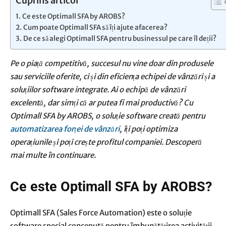
Cuprins articol
Ce este Optimall SFA by AROBS?
Cum poate Optimall SFA să îți ajute afacerea?
De ce să alegi Optimall SFA pentru businessul pe care îl deții?
Pe o piață competitivă, succesul nu vine doar din produsele
sau serviciile oferite, ci și din eficiența echipei de vânzări și a
soluțiilor software integrate. Ai o echipă de vânzări
excelentă, dar simți că ar putea fi mai productivă? Cu
Optimall SFA by AROBS, o soluție software creată pentru
automatizarea forței de vânzări
, îți poți optimiza
operațiunile și poți crește profitul companiei. Descoperă
mai multe în continuare.
Ce este Optimall SFA by AROBS?
Optimall SFA (Sales Force Automation) este o soluție
software special concepută pentru îmbunătățirea activității