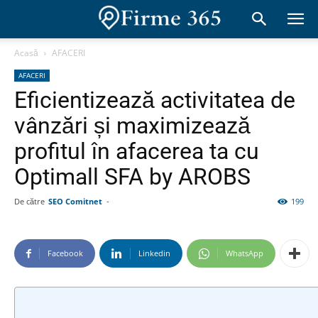
Acasă
AFACERI
AFACERI
Eficientizează activitatea de
vânzări și maximizează
profitul în afacerea ta cu
Optimall SFA by AROBS
De către
SEO Comitnet
-
199
Facebook
Linkedin
WhatsApp