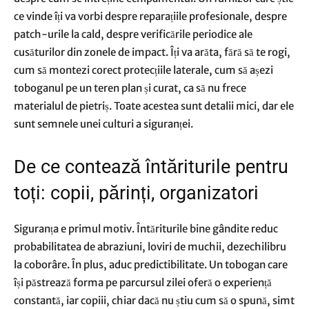
ce vinde îți va vorbi despre reparațiile profesionale, despre
patch-urile la cald, despre verificările periodice ale
cusăturilor din zonele de impact. Îți va arăta, fără să te rogi,
cum să montezi corect protecțiile laterale, cum să așezi
toboganul pe un teren plan și curat, ca să nu frece
materialul de pietriș. Toate acestea sunt detalii mici, dar ele
sunt semnele unei culturi a siguranței.
De ce contează întăriturile pentru
toți: copii, părinți, organizatori
Siguranța e primul motiv. Întăriturile bine gândite reduc
probabilitatea de abraziuni, loviri de muchii, dezechilibru
la coborâre. În plus, aduc predictibilitate. Un tobogan care
își păstrează forma pe parcursul zilei oferă o experiență
constantă, iar copiii, chiar dacă nu știu cum să o spună, simt