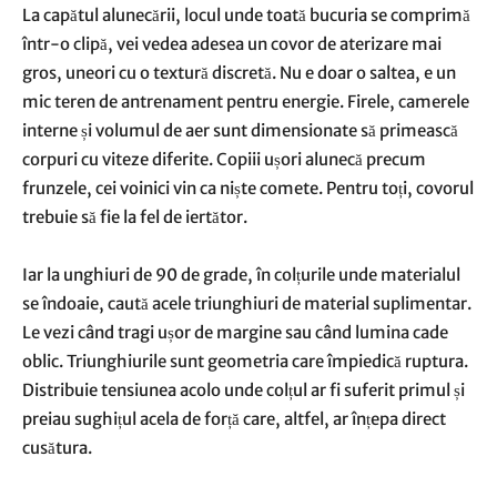
La capătul alunecării, locul unde toată bucuria se comprimă
într-o clipă, vei vedea adesea un covor de aterizare mai
gros, uneori cu o textură discretă. Nu e doar o saltea, e un
mic teren de antrenament pentru energie. Firele, camerele
interne și volumul de aer sunt dimensionate să primească
corpuri cu viteze diferite. Copiii ușori alunecă precum
frunzele, cei voinici vin ca niște comete. Pentru toți, covorul
trebuie să fie la fel de iertător.
Iar la unghiuri de 90 de grade, în colțurile unde materialul
se îndoaie, caută acele triunghiuri de material suplimentar.
Le vezi când tragi ușor de margine sau când lumina cade
oblic. Triunghiurile sunt geometria care împiedică ruptura.
Distribuie tensiunea acolo unde colțul ar fi suferit primul și
preiau sughițul acela de forță care, altfel, ar înțepa direct
cusătura.