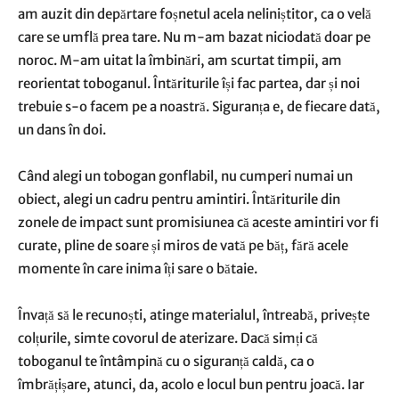
am auzit din depărtare foșnetul acela neliniștitor, ca o velă
care se umflă prea tare. Nu m-am bazat niciodată doar pe
noroc. M-am uitat la îmbinări, am scurtat timpii, am
reorientat toboganul. Întăriturile își fac partea, dar și noi
trebuie s-o facem pe a noastră. Siguranța e, de fiecare dată,
un dans în doi.
Când alegi un tobogan gonflabil, nu cumperi numai un
obiect, alegi un cadru pentru amintiri. Întăriturile din
zonele de impact sunt promisiunea că aceste amintiri vor fi
curate, pline de soare și miros de vată pe băț, fără acele
momente în care inima îți sare o bătaie.
Învață să le recunoști, atinge materialul, întreabă, privește
colțurile, simte covorul de aterizare. Dacă simți că
toboganul te întâmpină cu o siguranță caldă, ca o
îmbrățișare, atunci, da, acolo e locul bun pentru joacă. Iar