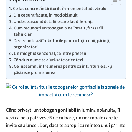
Ce fac concret întăriturile în momentul adevărului
Din ce sunt făcute, în mod obișnuit
Unde se ascund detaliile care fac diferența
Cum recunoști un tobogan bine întărit, fără să fii
tehnician
De ce contează întăriturile pentru toți: copii, părinți,
organizatori
Un mic ghid senzorial, ca între prieteni
Când un nume te ajută să te orientezi
Ce înseamnă întreținerea pentru ca întăriturile să-și
păstreze promisiunea
Când privești un tobogan gonflabil în lumină obișnuită, îl
vezi ca pe o pată veselă de culoare, un nor moale care te
invită să aluneci. Dar, dacă te apropii cu mintea unui părinte