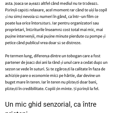
asta. Joaca se așează altfel când mediul nu te trădează.
Părinții capătă relaxare, acel moment rar când te uiți la copil
și nu simți nevoia să numeri în gând, ca într-un film ce
poate lua orice întorsătură. Iar pentru organizatori sau
proprietari, întăriturile înseamnă cost total mai mic, mai
puține intervenții, mai puține minute pierdute cu pompe și
petice când publicul vrea doar să se distreze.
Pe termen lung, diferența dintre un tobogan care a fost
partener de joacă doi ani la rând și unul care a cedat după un
sezon se vede în suturi. Să te zgârcești la calitate în faza de
achiziție pare o economie mică pe hârtie, dar devine un
buget mare în teren. Iar în teren nu plătești doar bani,
plătești în credibilitate. Copiii țin minte. Și părinții la fel.
Un mic ghid senzorial, ca între