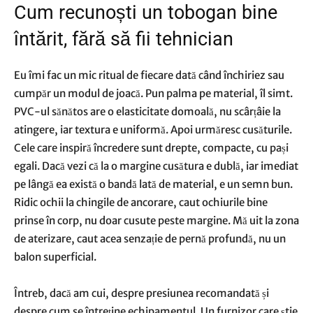
Cum recunoști un tobogan bine
întărit, fără să fii tehnician
Eu îmi fac un mic ritual de fiecare dată când închiriez sau
cumpăr un modul de joacă. Pun palma pe material, îl simt.
PVC-ul sănătos are o elasticitate domoală, nu scârțâie la
atingere, iar textura e uniformă. Apoi urmăresc cusăturile.
Cele care inspiră încredere sunt drepte, compacte, cu pași
egali. Dacă vezi că la o margine cusătura e dublă, iar imediat
pe lângă ea există o bandă lată de material, e un semn bun.
Ridic ochii la chingile de ancorare, caut ochiurile bine
prinse în corp, nu doar cusute peste margine. Mă uit la zona
de aterizare, caut acea senzație de pernă profundă, nu un
balon superficial.
Întreb, dacă am cui, despre presiunea recomandată și
despre cum se întreține echipamentul. Un furnizor care știe