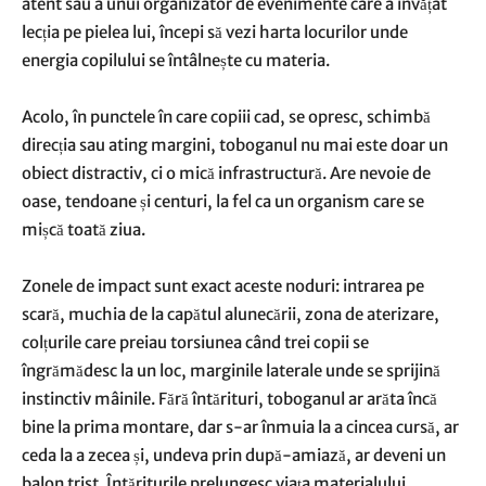
atent sau a unui organizator de evenimente care a învățat
lecția pe pielea lui, începi să vezi harta locurilor unde
energia copilului se întâlnește cu materia.
Acolo, în punctele în care copiii cad, se opresc, schimbă
direcția sau ating margini, toboganul nu mai este doar un
obiect distractiv, ci o mică infrastructură. Are nevoie de
oase, tendoane și centuri, la fel ca un organism care se
mișcă toată ziua.
Zonele de impact sunt exact aceste noduri: intrarea pe
scară, muchia de la capătul alunecării, zona de aterizare,
colțurile care preiau torsiunea când trei copii se
îngrămădesc la un loc, marginile laterale unde se sprijină
instinctiv mâinile. Fără întărituri, toboganul ar arăta încă
bine la prima montare, dar s-ar înmuia la a cincea cursă, ar
ceda la a zecea și, undeva prin după-amiază, ar deveni un
balon trist. Întăriturile prelungesc viața materialului,