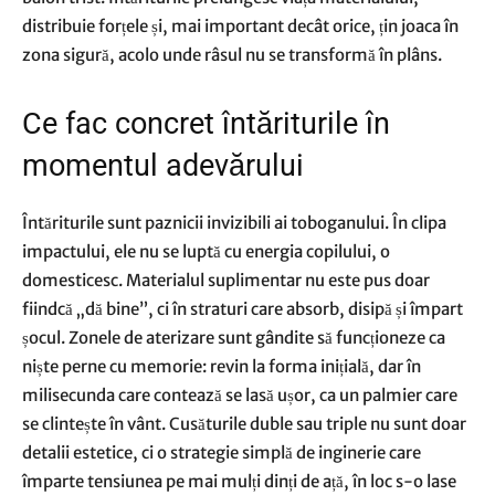
distribuie forțele și, mai important decât orice, țin joaca în
zona sigură, acolo unde râsul nu se transformă în plâns.
Ce fac concret întăriturile în
momentul adevărului
Întăriturile sunt paznicii invizibili ai toboganului. În clipa
impactului, ele nu se luptă cu energia copilului, o
domesticesc. Materialul suplimentar nu este pus doar
fiindcă „dă bine”, ci în straturi care absorb, disipă și împart
șocul. Zonele de aterizare sunt gândite să funcționeze ca
niște perne cu memorie: revin la forma inițială, dar în
milisecunda care contează se lasă ușor, ca un palmier care
se clintește în vânt. Cusăturile duble sau triple nu sunt doar
detalii estetice, ci o strategie simplă de inginerie care
împarte tensiunea pe mai mulți dinți de ață, în loc s-o lase