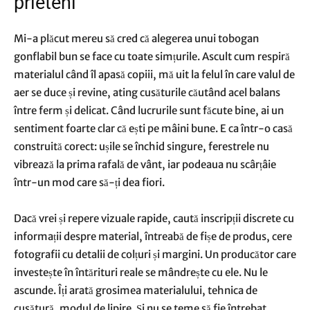
prieteni
Mi-a plăcut mereu să cred că alegerea unui tobogan
gonflabil bun se face cu toate simțurile. Ascult cum respiră
materialul când îl apasă copiii, mă uit la felul în care valul de
aer se duce și revine, ating cusăturile căutând acel balans
între ferm și delicat. Când lucrurile sunt făcute bine, ai un
sentiment foarte clar că ești pe mâini bune. E ca într-o casă
construită corect: ușile se închid singure, ferestrele nu
vibrează la prima rafală de vânt, iar podeaua nu scârțâie
într-un mod care să-ți dea fiori.
Dacă vrei și repere vizuale rapide, caută inscripții discrete cu
informații despre material, întreabă de fișe de produs, cere
fotografii cu detalii de colțuri și margini. Un producător care
investește în întărituri reale se mândrește cu ele. Nu le
ascunde. Îți arată grosimea materialului, tehnica de
cusătură, modul de lipire. Și nu se teme să fie întrebat,