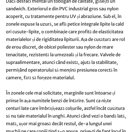
Dacă desfaci mental un tobogan de calitate, găsești un
sandwich. Exteriorul e din PVC industrial gros sau nylon
acoperit, cu tratamente pentru UV și abraziune. Sub el, în
zonele expuse la uzură, se află petice integrale lipite la cald
ori cusute-lipite, o combinație care profită de elasticitatea
materialelor și de rigiditatea lipiturii. Ața de cusătură are rol
de erou discret, de obicei poliester sau nylon de mare
tenacitate, rezistentă la umezeală și la frecare. Valvele de
supraalimentare, atunci când există, ajută la stabilitate,
permițând operatorului să mențină presiunea corectă în
camere, fără să forțeze materialul.
În zonele cele mai solicitate, marginile sunt întoarse și
prinse în așa numitele benzi de întărire. Sunt ca niște
centuri late care îmbrățișează colțurile, astfel încât cusătura
să nu taie materialul în unghi. Atunci când vezi o bandă lată,
mată, ușor mai groasă decât restul, de-a lungul unei
muchii pe care copiii tind s-o apuce, privești de fapt locul în