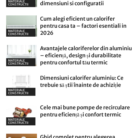
MATERIALE
dimensiuni si configuratii
CONSTRUCTII
Cum alegi eficient un calorifer
pentru casa ta – factori esentiali in
MATERIALE
2026
CONSTRUCTII
Avantajele caloriferelor din aluminiu
– eficiență, design și durabilitate
MATERIALE
pentru confortul tău termic
CONSTRUCTII
Dimensiuni calorifer aluminiu: Ce
trebuie să știi înainte de achiziție
MATERIALE
CONSTRUCTII
Cele mai bune pompe de recirculare
pentru eficiență și confort termic
MATERIALE
CONSTRUCTII
Ghid complet pentru alegerea