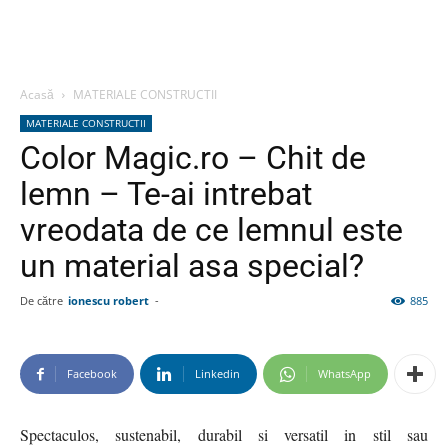
Acasă
MATERIALE CONSTRUCTII
MATERIALE CONSTRUCTII
Color Magic.ro – Chit de
lemn – Te-ai intrebat
vreodata de ce lemnul este
un material asa special?
De către
ionescu robert
-
885
Facebook
Linkedin
WhatsApp
Spectaculos, sustenabil, durabil si versatil in stil sau