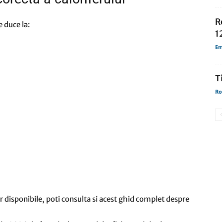
R
 duce la:
12
Em
T
Ro
r disponibile, poti consulta si acest ghid complet despre