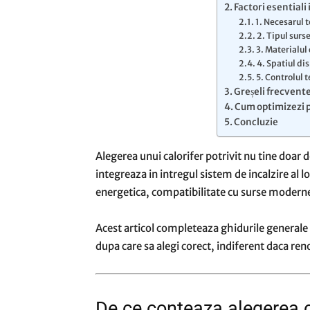
Factori esentiali 
1. Necesarul t
2. Tipul surse
3. Materialul 
4. Spatiul di
5. Controlul 
Greșeli frecvente
Cum optimizezi 
Concluzie
Alegerea unui calorifer potrivit nu tine doar 
integreaza in intregul sistem de incalzire al l
energetica, compatibilitate cu surse moderne
Acest articol completeaza ghidurile generale de
dupa care sa alegi corect, indiferent daca ren
De ce conteaza alegerea c