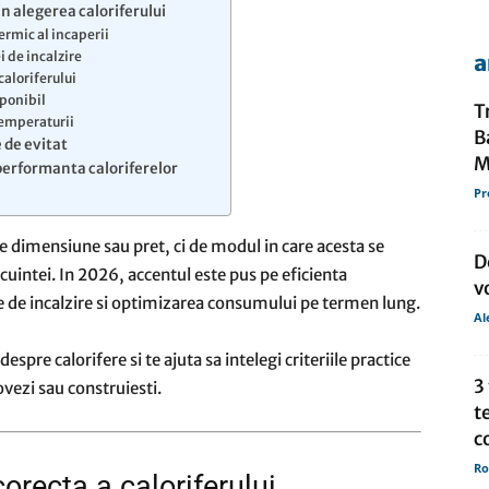
in alegerea caloriferului
ermic al incaperii
i de incalzire
a
de
caloriferului
sponibil
T
temperaturii
B
 de evitat
M
performanta caloriferelor
Pr
presa
de dimensiune sau pret, ci de modul in care acesta se
D
ocuintei. In 2026, accentul este pus pe eficienta
v
 de incalzire si optimizarea consumului pe termen lung.
Al
spre calorifere si te ajuta sa intelegi criteriile practice
3
ovezi sau construiesti.
t
c
Ro
orecta a caloriferului