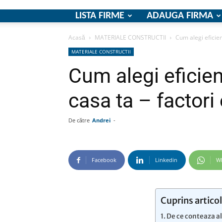
LISTA FIRME
ADAUGA FIRMA
Acasă
MATERIALE CONSTRUCTII
Cum alegi eficient
MATERIALE CONSTRUCTII
Cum alegi eficien
casa ta – factori
De către
Andrei
-
Facebook
Linkedin
W
Cuprins articol
De ce conteaza al