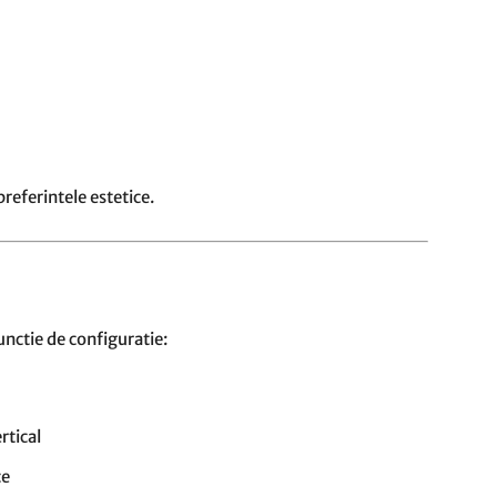
referintele estetice.
unctie de configuratie:
rtical
ce