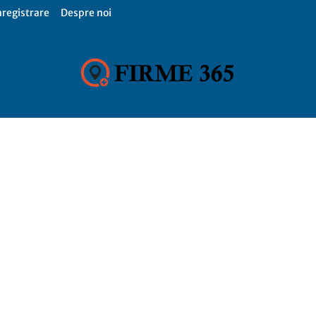
nregistrare
Despre noi
Firme
365,
Catalog