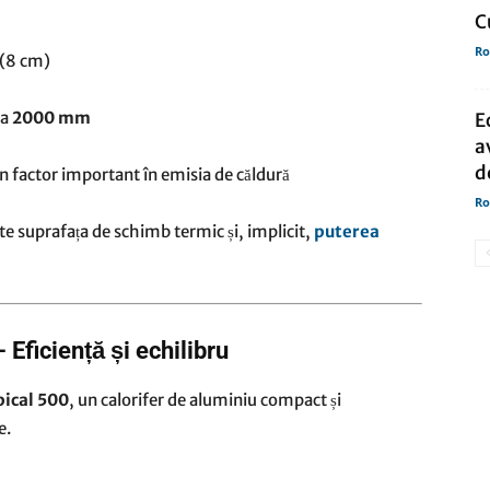
C
Ro
(8 cm)
la
2000 mm
E
a
d
 factor important în emisia de căldură
Ro
e suprafața de schimb termic și, implicit,
puterea
 Eficiență și echilibru
pical 500
, un calorifer de aluminiu compact și
e.