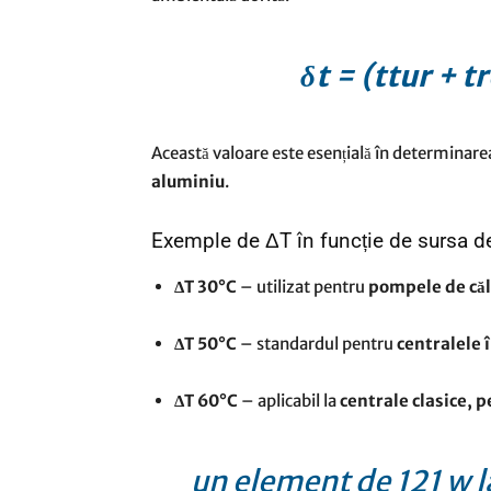
δt = (ttur + t
Această valoare este esențială în determinar
aluminiu
.
Exemple de ΔT în funcție de sursa d
ΔT 30°C
– utilizat pentru
pompele de că
ΔT 50°C
– standardul pentru
centralele 
ΔT 60°C
– aplicabil la
centrale clasice, 
un element de 121 w l