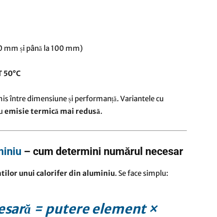
70 mm și până la 100 mm)
T 50°C
între dimensiune și performanță. Variantele cu
cu
emisie termică mai redusă
.
miniu
– cum determini numărul necesar
tilor unui calorifer din aluminiu
. Se face simplu:
esară = putere element ×