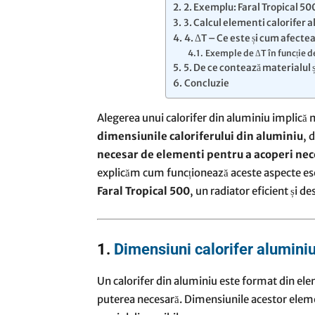
2. Exemplu: Faral Tropical 500 
3. Calcul elementi calorifer
4. ΔT – Ce este și cum afecte
Exemple de ΔT în funcție de
5. De ce contează materialul 
Concluzie
Alegerea unui calorifer din aluminiu implică m
dimensiunile caloriferului din aluminiu
, 
necesar de elementi pentru a acoperi nec
explicăm cum funcționează aceste aspecte ese
Faral Tropical 500
, un radiator eficient și d
1.
Dimensiuni calorifer alumini
Un calorifer din aluminiu este format din el
puterea necesară. Dimensiunile acestor eleme