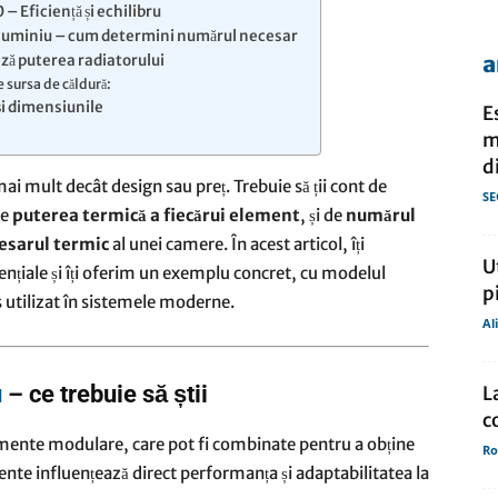
– Eficiență și echilibru
 aluminiu – cum determini numărul necesar
a
ază puterea radiatorului
de
 sursa de căldură:
și dimensiunile
E
m
d
ai mult decât design sau preț. Trebuie să ții cont de
SE
de
puterea termică a fiecărui element
, și de
numărul
presa
esarul termic
al unei camere. În acest articol, îți
U
nțiale și îți oferim un exemplu concret, cu modelul
p
es utilizat în sistemele moderne.
Al
u
– ce trebuie să știi
L
c
emente modulare, care pot fi combinate pentru a obține
Ro
nte influențează direct performanța și adaptabilitatea la