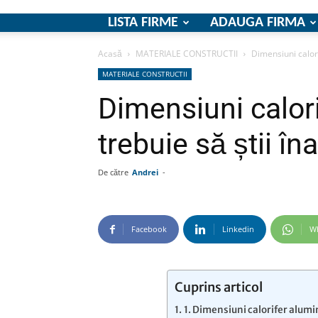
LISTA FIRME
ADAUGA FIRMA
Acasă
MATERIALE CONSTRUCTII
Dimensiuni calori
MATERIALE CONSTRUCTII
Dimensiuni calori
trebuie să știi în
De către
Andrei
-
Facebook
Linkedin
W
Cuprins articol
1. Dimensiuni calorifer alumini