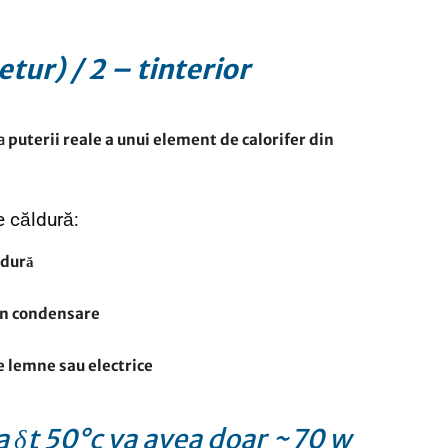
retur) / 2 – tinterior
ea
puterii reale a unui element de calorifer din
e căldură:
ldură
în condensare
pe lemne sau electrice
a δt 50°c va avea doar ~70 w