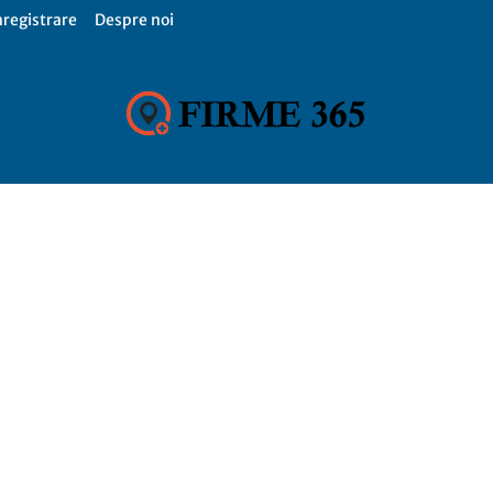
nregistrare
Despre noi
Firme
365,
Catalog