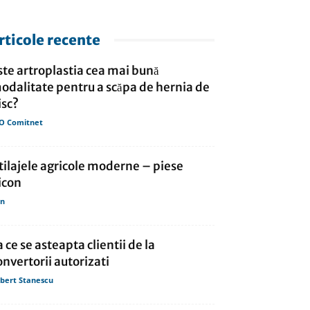
rticole recente
ste artroplastia cea mai bună
odalitate pentru a scăpa de hernia de
isc?
O Comitnet
tilajele agricole moderne – piese
icon
in
a ce se asteapta clientii de la
onvertorii autorizati
bert Stanescu