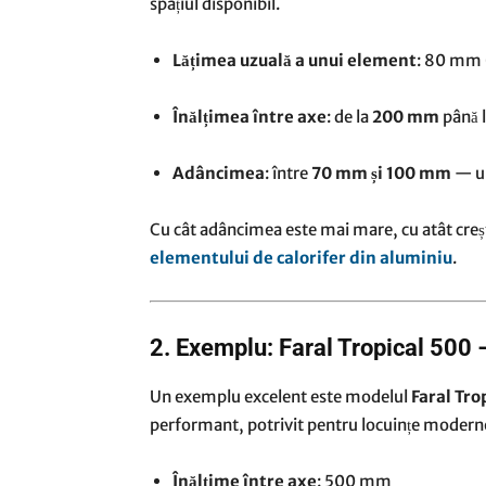
spațiul disponibil.
Lățimea uzuală a unui element
: 80 mm 
Înălțimea între axe
: de la
200 mm
până 
Adâncimea
: între
70 mm și 100 mm
— un
Cu cât adâncimea este mai mare, cu atât creșt
elementului de calorifer din aluminiu
.
2. Exemplu: Faral Tropical 500 –
Un exemplu excelent este modelul
Faral Tro
performant, potrivit pentru locuințe modern
Înălțime între axe
: 500 mm