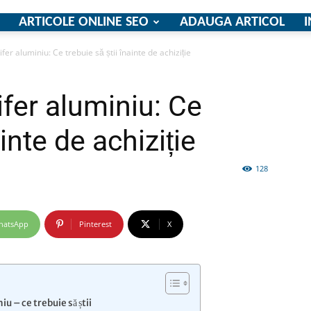
ARTICOLE ONLINE SEO
ADAUGA ARTICOL
I
fer aluminiu: Ce trebuie să știi înainte de achiziție
firme
fer aluminiu: Ce
ainte de achiziție
128
si
hatsApp
Pinterest
X
comunicate
u – ce trebuie să știi