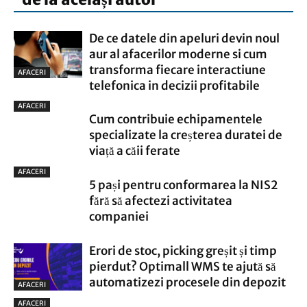
De ce datele din apeluri devin noul
aur al afacerilor moderne si cum
transforma fiecare interactiune
AFACERI
telefonica in decizii profitabile
AFACERI
Cum contribuie echipamentele
specializate la creșterea duratei de
viață a căii ferate
AFACERI
5 pași pentru conformarea la NIS2
fără să afectezi activitatea
companiei
Erori de stoc, picking greșit și timp
pierdut? Optimall WMS te ajută să
automatizezi procesele din depozit
AFACERI
AFACERI