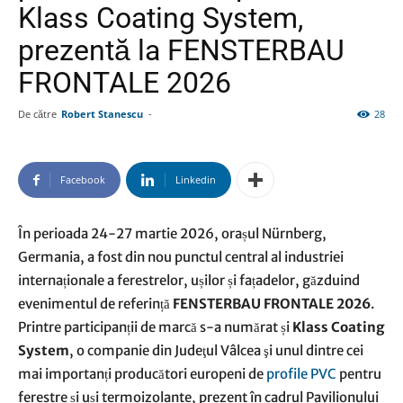
Klass Coating System,
prezentă la FENSTERBAU
FRONTALE 2026
De către
Robert Stanescu
-
28
Facebook
Linkedin
În perioada 24-27 martie 2026, orașul Nürnberg,
Germania, a fost din nou punctul central al industriei
internaționale a ferestrelor, ușilor și fațadelor, găzduind
evenimentul de referință
FENSTERBAU FRONTALE 2026
.
Printre participanții de marcă s-a numărat și
Klass Coating
System
, o companie din Judeţul Vâlcea şi unul dintre cei
mai importanți producători europeni de
profile PVC
pentru
ferestre și uși termoizolante, prezent în cadrul Pavilionului