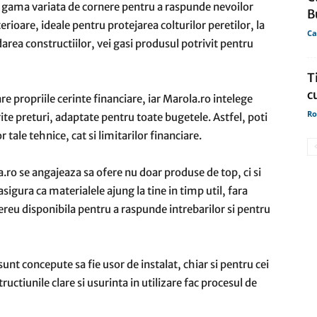
a o gama variata de cornere pentru a raspunde nevoilor
B
terioare, ideale pentru protejarea colturilor peretilor, la
Ca
area constructiilor, vei gasi produsul potrivit pentru
T
c
are propriile cerinte financiare, iar Marola.ro intelege
Ro
rite preturi, adaptate pentru toate bugetele. Astfel, poti
 tale tehnice, cat si limitarilor financiare.
la.ro se angajeaza sa ofere nu doar produse de top, ci si
 asigura ca materialele ajung la tine in timp util, fara
ereu disponibila pentru a raspunde intrebarilor si pentru
sunt concepute sa fie usor de instalat, chiar si pentru cei
ructiunile clare si usurinta in utilizare fac procesul de