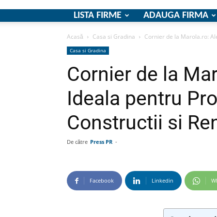
LISTA FIRME
ADAUGA FIRMA
Acasă
Casa si Gradina
Cornier de la Marola.ro: Al
Casa si Gradina
Cornier de la Mar
Ideala pentru Pro
Constructii si R
De către
Press PR
-
Facebook
Linkedin
W