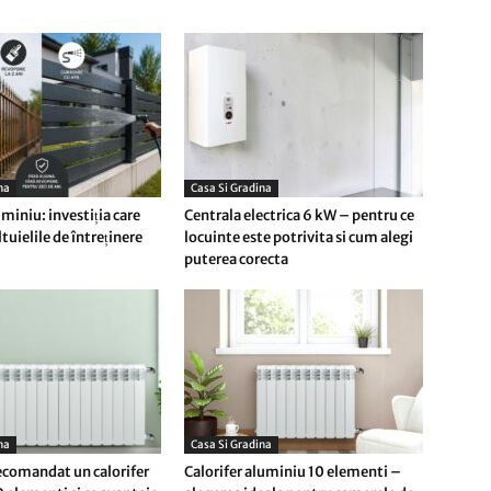
na
Casa Si Gradina
miniu: investiția care
Centrala electrica 6 kW – pentru ce
tuielile de întreținere
locuinte este potrivita si cum alegi
puterea corecta
na
Casa Si Gradina
ecomandat un calorifer
Calorifer aluminiu 10 elementi –