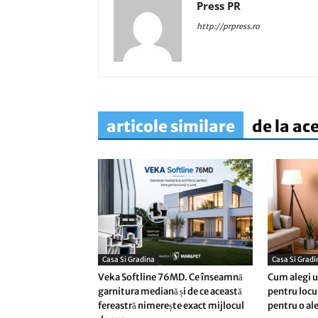
Press PR
http://prpress.ro
articole similare
de la ac
Casa Si Gradina
Casa Si Gradi
Veka Softline 76MD. Ce înseamnă
Cum alegi un
garnitura mediană și de ce această
pentru locu
fereastră nimerește exact mijlocul
pentru o al