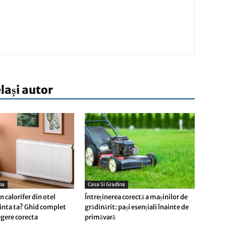
elași autor
na
Casa Si Gradina
 calorifer din otel
Întreținerea corectă a mașinilor de
inta ta? Ghid complet
grădinărit: pași esențiali înainte de
egere corecta
primăvară