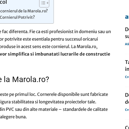
col
 cornierul de la Marola.ro?
a
Cornierul Potrivit?
de
D
le fac diferenta. Fie ca esti profesionist in domeniu sau un
s
r potrivite este esentiala pentru succesul oricarui
Al
e produse in acest sens este cornierul. La Marola.ro,
 vor simplifica si imbunatati lucrarile de constructie
presa
T
i
Cr
e la Marola.ro?
 este pe primul loc. Cornerele disponibile sunt fabricate
D
d
sigura stabilitatea si longevitatea proiectelor tale.
 din PVC sau din alte materiale – standardele de calitate
Cr
o alegere buna.
C