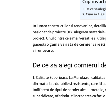
Cuprins arti
De ce sa alegi
Cum sa Alegi 
In lumea constructiilor si renovarilor, detalii
pasionat de proiecte DIY, alegerea materialelo
proiect. Unul dintre cele mai versatile si util
gasesti o gama variata de cornier care iti
si renovare
.
De ce sa alegi cornierul d
1. Calitate Superioara: La Marola.ro, calitatea
din materiale durabile si rezistente, care iti a
Indiferent de tipul de cornier ales – metalic,
sunt ridicate, oferindu-ti increderea ca faci 