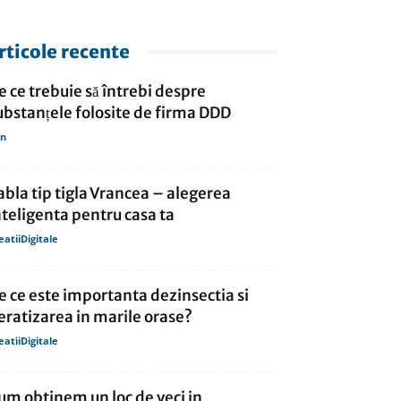
rticole recente
e ce trebuie să întrebi despre
ubstanțele folosite de firma DDD
in
abla tip tigla Vrancea – alegerea
nteligenta pentru casa ta
eatiiDigitale
e ce este importanta dezinsectia si
eratizarea in marile orase?
eatiiDigitale
um obtinem un loc de veci in