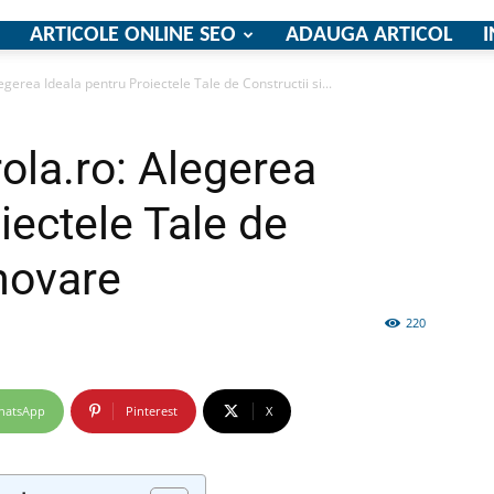
ARTICOLE ONLINE SEO
ADAUGA ARTICOL
I
egerea Ideala pentru Proiectele Tale de Constructii si...
firme
ola.ro: Alegerea
iectele Tale de
enovare
si
220
hatsApp
Pinterest
X
comunicate