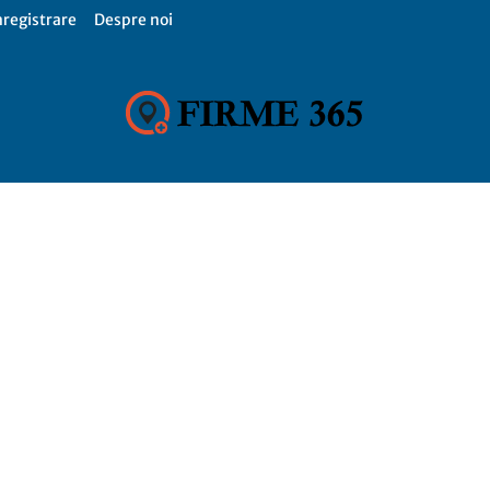
nregistrare
Despre noi
Firme
365,
Catalog