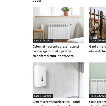
de aur
Casa Si Gradina
Casa Si Gradi
Cele mai frecvente greseli atunci
Gard din alu
cand alegi robinetii pentru
elimină chel
calorifere si cum le poti evita
Casa Si Gradina
Casa Si Gradi
Centrala termica electrica – cand
Cand este r