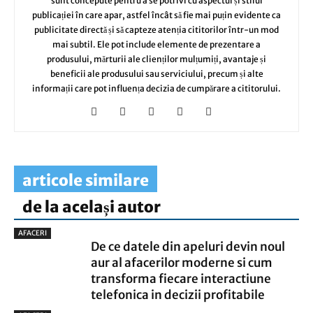
sunt concepute pentru a se potrivi cu aspectul și stilul
publicației în care apar, astfel încât să fie mai puțin evidente ca
publicitate directă și să capteze atenția cititorilor într-un mod
mai subtil. Ele pot include elemente de prezentare a
produsului, mărturii ale clienților mulțumiți, avantaje și
beneficii ale produsului sau serviciului, precum și alte
informații care pot influența decizia de cumpărare a cititorului.
articole similare
de la același autor
AFACERI
De ce datele din apeluri devin noul
aur al afacerilor moderne si cum
transforma fiecare interactiune
telefonica in decizii profitabile