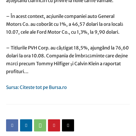
aşteptând clarificări cu privire la noile tarife vamale.
– În acest context, acţiunile companiei auto General
Motors Co. au coborât cu 1%, a 46,57 dolari la ora locală
10.07, cele ale Ford Motor Co., cu 1,3%, la 9,90 dolari.
– Titlurile PVH Corp. au câştigat 18,5%, ajungând la 76,60
dolari la ora 10.08. Compania de îmbrăcăminte care deţine
mărci precum Tommy Hilfiger şi Calvin Klein a raportat
profituri…
Sursa: Citeste tot pe Bursa.ro