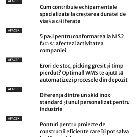
AFACERI
Cum contribuie echipamentele
specializate la creșterea duratei de
viață a căii ferate
AFACERI
5 pași pentru conformarea la NIS2
fără să afectezi activitatea
companiei
AFACERI
Erori de stoc, picking greșit și timp
pierdut? Optimall WMS te ajută să
automatizezi procesele din depozit
AFACERI
Diferența dintre un skid inox
standard și unul personalizat pentru
industrie
AFACERI
Ponturi pentru proiecte de
construcții eficiente care îți pot salva