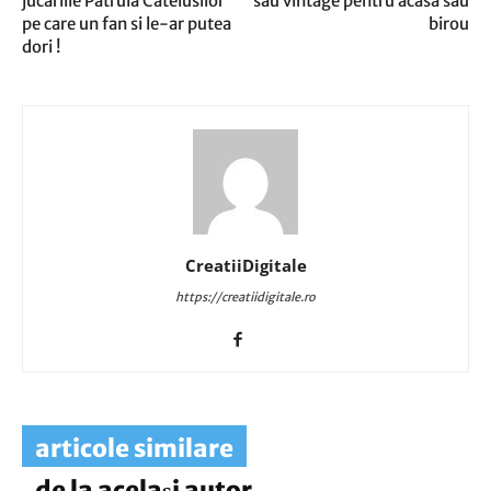
jucariile Patrula Catelusilor
sau vintage pentru acasa sau
pe care un fan si le-ar putea
birou
dori !
CreatiiDigitale
https://creatiidigitale.ro
articole similare
de la același autor