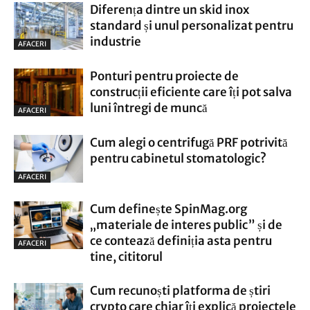
Diferența dintre un skid inox
standard și unul personalizat pentru
industrie
AFACERI
Ponturi pentru proiecte de
construcții eficiente care îți pot salva
luni întregi de muncă
AFACERI
Cum alegi o centrifugă PRF potrivită
pentru cabinetul stomatologic?
AFACERI
Cum definește SpinMag.org
„materiale de interes public” și de
ce contează definiția asta pentru
AFACERI
tine, cititorul
Cum recunoști platforma de știri
crypto care chiar îți explică proiectele