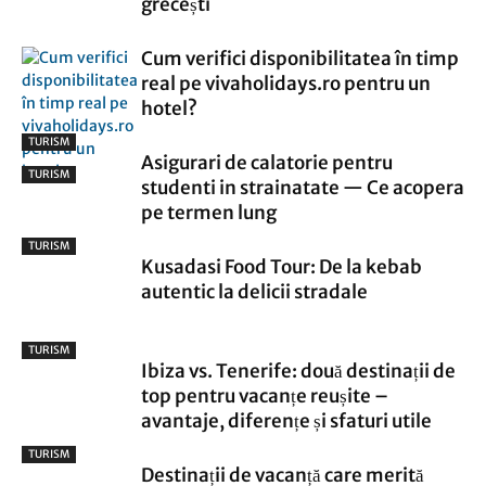
grecești
Cum verifici disponibilitatea în timp
real pe vivaholidays.ro pentru un
hotel?
TURISM
Asigurari de calatorie pentru
TURISM
studenti in strainatate — Ce acopera
pe termen lung
TURISM
Kusadasi Food Tour: De la kebab
autentic la delicii stradale
TURISM
Ibiza vs. Tenerife: două destinații de
top pentru vacanțe reușite –
avantaje, diferențe și sfaturi utile
TURISM
Destinații de vacanță care merită