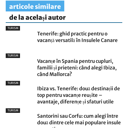
articole similare
de la același autor
TURISM
Tenerife: ghid practic pentru o
vacanță versatilă în Insulele Canare
TURISM
Vacanțe în Spania pentru cupluri,
familii și prieteni: când alegi Ibiza,
când Mallorca?
TURISM
Ibiza vs. Tenerife: două destinații de
top pentru vacanțe reușite –
avantaje, diferențe și sfaturi utile
TURISM
Santorini sau Corfu: cum alegi între
două dintre cele mai populare insule