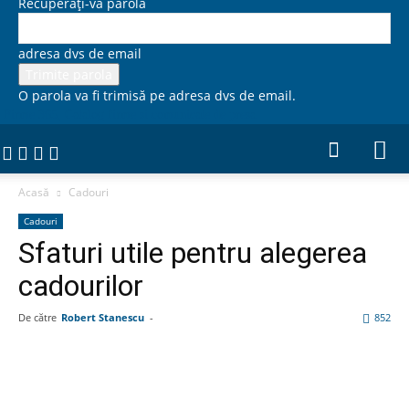
Recuperați-vă parola
adresa dvs de email
O parola va fi trimisă pe adresa dvs de email.
Firme 365, Catalog firme si comunicate de presa
Acasă
Cadouri
Cadouri
Sfaturi utile pentru alegerea
cadourilor
De către
Robert Stanescu
-
852
Facebook
Linkedin
WhatsApp
Pin