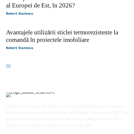
al Europei de Est, în 2026?
Robert Stanescu
Avantajele utilizării sticlei termorezistente la
comandă în proiectele imobiliare
Robert Stanescu
Firme365 este un portal online care ofera posibilitatea unei promovari
eficiente prin intermediul articolelor SEO online, Advertoriale SEO sau
adaugarea unei firme. Portalul este impartit pe categorii de interes si
localitati cu o autoritate ridicata inca din anul 2008.