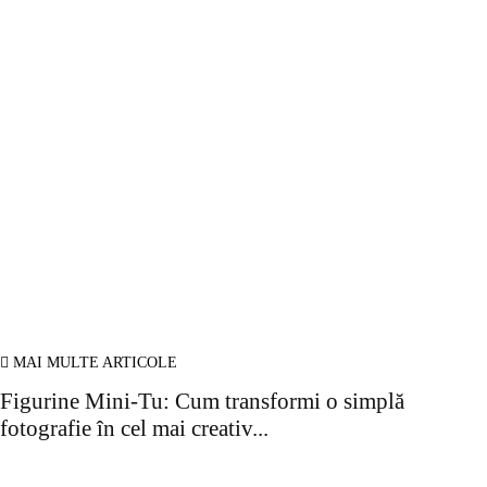
Parteneri
Povesti adevarate
Oferte turism
Mobila la comanda Bucuresti
Web Design profesional
Gazduire web
© Copyright -ADAD Design SRL
Despre noi
Inregistrare
Informatii despre Firme365
Termeni si conditii
Cookie
ANPC
Contact
MAI MULTE ARTICOLE
Figurine Mini-Tu: Cum transformi o simplă
fotografie în cel mai creativ...