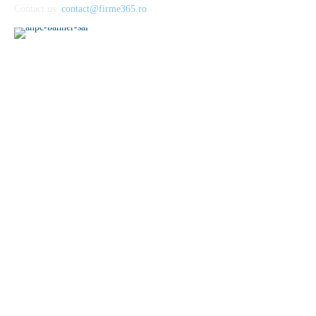
Contact us:
contact@firme365.ro
Cele mai citite
Parfumurile aftermarket sau cum să cheltuiești mai puțin pentru
esențele preferate
Importanta unei alimentatii echilibrate in mentinerea starii de
sanatate
Pantofii barbatesti din lac – o alegere rafinata