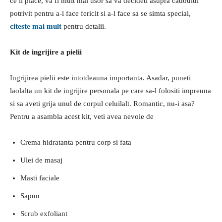
ce ii place, va fi mult mai usor sa va decideti asupra cadoului
potrivit pentru a-l face fericit si a-l face sa se simta special,
citeste mai mult
pentru detalii.
Kit de ingrijire a pielii
Ingrijirea pielii este intotdeauna importanta. Asadar, puneti
laolalta un kit de ingrijire personala pe care sa-l folositi impreuna
si sa aveti grija unul de corpul celuilalt. Romantic, nu-i asa?
Pentru a asambla acest kit, veti avea nevoie de
Crema hidratanta pentru corp si fata
Ulei de masaj
Masti faciale
Sapun
Scrub exfoliant