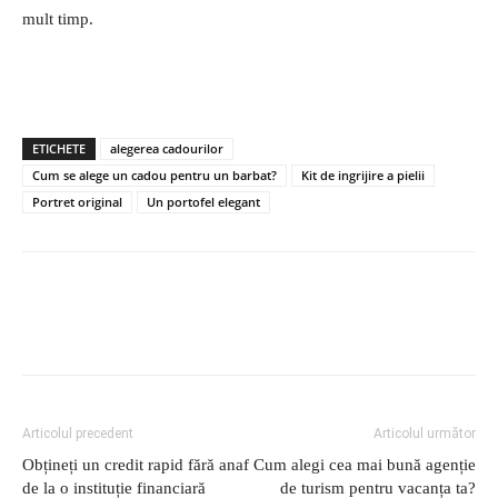
mult timp.
ETICHETE
alegerea cadourilor
Cum se alege un cadou pentru un barbat?
Kit de ingrijire a pielii
Portret original
Un portofel elegant
Articolul precedent
Articolul următor
Obțineți un credit rapid fără anaf
Cum alegi cea mai bună agenție
de la o instituție financiară
de turism pentru vacanța ta?