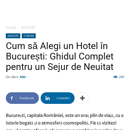
Acasă
AFACERI
AFACERI
TURISM
Cum să Alegi un Hotel în
București: Ghidul Complet
pentru un Sejur de Neuitat
De către
Alin
-
269
Facebook
Linkedin
București, capitala României, este un oraș plin de viață, cu o
istorie bogată și o atmosferă cosmopolită. Fie că vizitezi