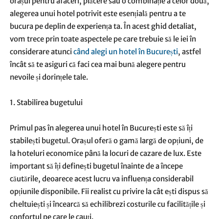
orașul pentru afaceri, plăcere sau o combinație a celor două,
alegerea unui hotel potrivit este esențială pentru a te
bucura pe deplin de experiența ta. În acest ghid detaliat,
vom trece prin toate aspectele pe care trebuie să le iei în
considerare atunci
când alegi un hotel în București
, astfel
încât să te asiguri că faci cea mai bună alegere pentru
nevoile și dorințele tale.
1. Stabilirea bugetului
Primul pas în alegerea unui hotel în București este să îți
stabilești bugetul. Orașul oferă o gamă largă de opțiuni, de
la hoteluri economice până la locuri de cazare de lux. Este
important să îți definești bugetul înainte de a începe
căutările, deoarece acest lucru va influența considerabil
opțiunile disponibile. Fii realist cu privire la cât ești dispus să
cheltuiești și încearcă să echilibrezi costurile cu facilitățile și
confortul pe care le cauți.