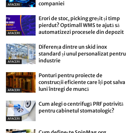
companiei
AFACERI
Erori de stoc, picking greșit și timp
pierdut? Optimall WMS te ajută să
automatizezi procesele din depozit
AFACERI
Diferența dintre un skid inox
standard și unul personalizat pentru
industrie
AFACERI
Ponturi pentru proiecte de
construcții eficiente care îți pot salva
luni întregi de muncă
AFACERI
Cum alegi o centrifugă PRF potrivită
pentru cabinetul stomatologic?
AFACERI
Cum definește SpinMag.org