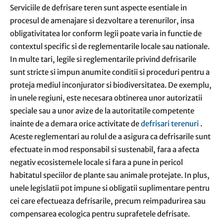
Serviciile de defrisare teren sunt aspecte esentiale in
procesul de amenajare si dezvoltare a terenurilor, insa
obligativitatea lor conform legii poate varia in functie de
contextul specific si de reglementarile locale sau nationale.
In multe tari, legile si reglementarile privind defrisarile
sunt stricte si impun anumite conditii si proceduri pentru a
proteja mediul inconjurator si biodiversitatea. De exemplu,
in unele regiuni, este necesara obtinerea unor autorizatii
speciale sau a unor avize de la autoritatile competente
inainte de a demara orice activitate de
defrisari terenuri
.
Aceste reglementari au rolul de a asigura ca defrisarile sunt
efectuate in mod responsabil si sustenabil, fara a afecta
negativ ecosistemele locale si fara a pune in pericol
habitatul speciilor de plante sau animale protejate. In plus,
unele legislatii pot impune si obligatii suplimentare pentru
cei care efectueaza defrisarile, precum reimpadurirea sau
compensarea ecologica pentru suprafetele defrisate.