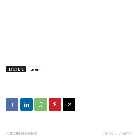
ETICHETE
teren
Articolul precedent
Articolul următor