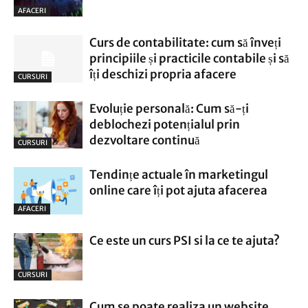
AFACERI
Curs de contabilitate: cum să înveți
principiile și practicile contabile și să
îți deschizi propria afacere
CURSURI
Evoluție personală: Cum să-ți
deblochezi potențialul prin
dezvoltare continuă
CURSURI
Tendințe actuale în marketingul
online care îți pot ajuta afacerea
AFACERI
Ce este un curs PSI si la ce te ajuta?
CURSURI
Cum se poate realiza un website