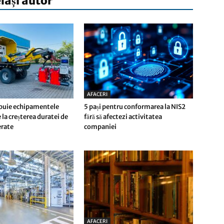
elași autor
AFACERI
buie echipamentele
5 pași pentru conformarea la NIS2
 la creșterea duratei de
fără să afectezi activitatea
ferate
companiei
AFACERI