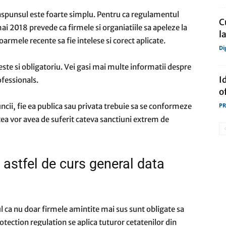
Raspunsul este foarte simplu. Pentru ca regulamentul
C
ai 2018 prevede ca firmele si organiatiile sa apeleze la
l
armele recente sa fie intelese si corect aplicate.
Di
l este si obligatoriu. Vei gasi mai multe informatii despre
I
ofessionals.
o
ncii, fie ea publica sau privata trebuie sa se conformeze
PR
stea vor avea de suferit cateva sanctiuni extrem de
 astfel de curs general data
 ca nu doar firmele amintite mai sus sunt obligate sa
tection regulation se aplica tuturor cetatenilor din