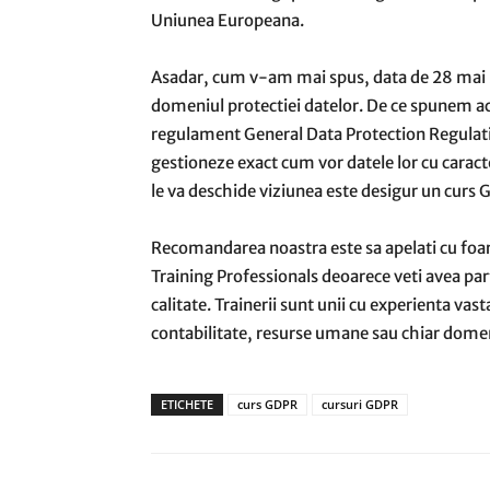
Uniunea Europeana.
Asadar, cum v-am mai spus, data de 28 mai 
domeniul protectiei datelor. De ce spunem ac
regulament General Data Protection Regulation
gestioneze exact cum vor datele lor cu caracte
le va deschide viziunea este desigur un curs
Recomandarea noastra este sa apelati cu foarte
Training Professionals deoarece veti avea par
calitate. Trainerii sunt unii cu experienta v
contabilitate, resurse umane sau chiar domeni
ETICHETE
curs GDPR
cursuri GDPR