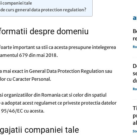
ii companiei tale
l de curs general data protection regulation?
a
de
formatii despre domeniu
B
r
 foarte important sa stii ca acesta presupune intelegerea
Ro
ulamentul 679 din mai 2018.
presa
D
 mai exact in General Data Protection Regulation sau
s
or cu Caracter Personal.
d
Ro
 organizatiilor din Romania cat si celor din spatiul
-a adoptat acest regulamet ce priveste protectia datelor
T
ei 95/46/EC cu acesta.
p
a
gajatii companiei tale
St