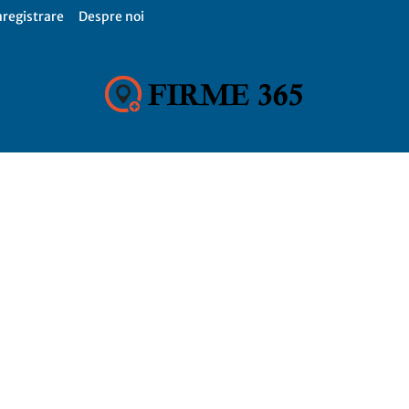
nregistrare
Despre noi
Firme
365,
Catalog