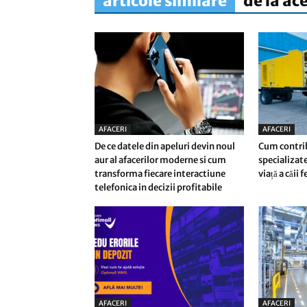
articole similare
de la ac
AFACERI
AFACERI
De ce datele din apeluri devin noul
Cum contri
aur al afacerilor moderne si cum
specializate
transforma fiecare interactiune
viață a căii 
telefonica in decizii profitabile
AFACERI
AFACERI