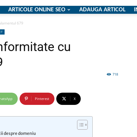
ARTICOLE ONLINE SEO
ADAUGA ARTICOL
I
ulamentul 679
ET
firme
formitate cu
9
718
si
hatsApp
Pinterest
X
comunicate
tii despre domeniu