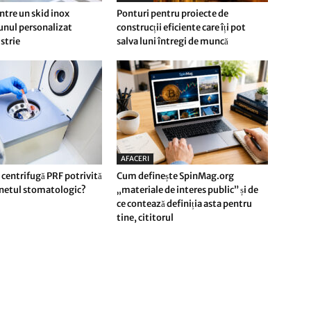
ntre un skid inox
Ponturi pentru proiecte de
 unul personalizat
construcții eficiente care îți pot
strie
salva luni întregi de muncă
AFACERI
 centrifugă PRF potrivită
Cum definește SpinMag.org
inetul stomatologic?
„materiale de interes public” și de
ce contează definiția asta pentru
tine, cititorul