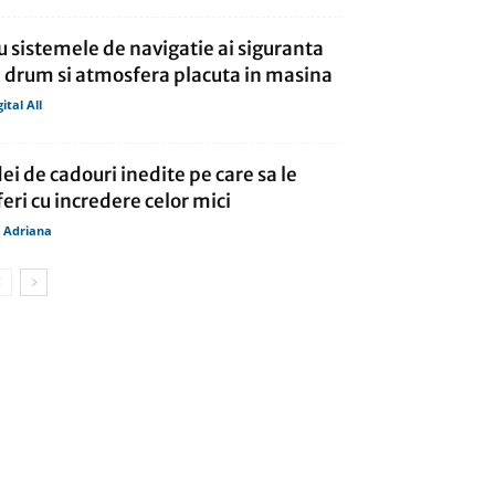
u sistemele de navigatie ai siguranta
a drum si atmosfera placuta in masina
gital All
dei de cadouri inedite pe care sa le
feri cu incredere celor mici
 Adriana