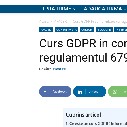
LISTA FIRME
ADAUGA FIRMA
Acasă
AFACERI
Curs GDPR in conformitate cu reg
AFACERI
CONSULTANTA
CURSURI
EDUCATIE
INTERN
Curs GDPR in con
regulamentul 67
De către
Press PR
-
Facebook
Linkedin
W
Cuprins articol
Ce este un curs GDPR? Informa