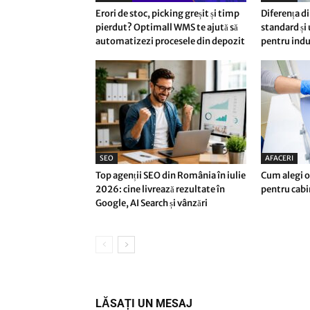
Erori de stoc, picking greșit și timp
Diferența di
pierdut? Optimall WMS te ajută să
standard și
automatizezi procesele din depozit
pentru indu
SEO
AFACERI
Top agenții SEO din România în iulie
Cum alegi o
2026: cine livrează rezultate în
pentru cab
Google, AI Search și vânzări
LĂSAȚI UN MESAJ