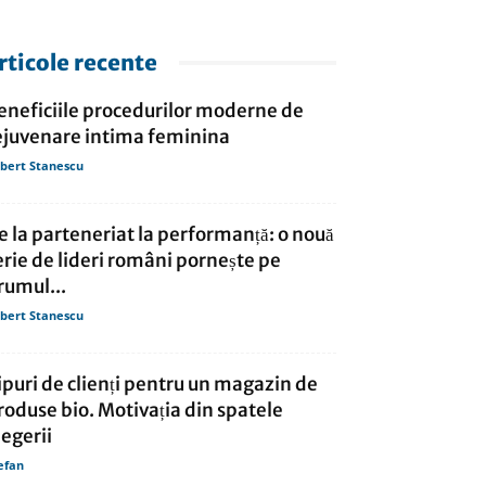
rticole recente
eneficiile procedurilor moderne de
ejuvenare intima feminina
bert Stanescu
e la parteneriat la performanță: o nouă
erie de lideri români pornește pe
rumul...
bert Stanescu
ipuri de clienți pentru un magazin de
roduse bio. Motivația din spatele
legerii
efan