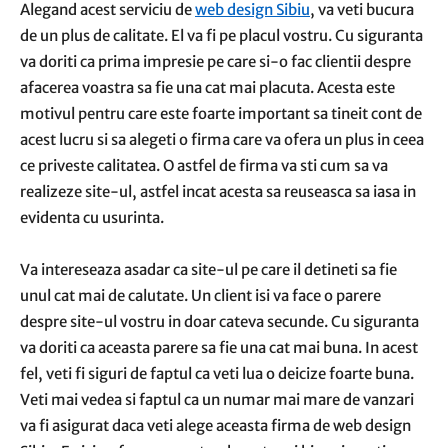
Alegand acest serviciu de
web design Sibiu
, va veti bucura
de un plus de calitate. El va fi pe placul vostru. Cu siguranta
va doriti ca prima impresie pe care si-o fac clientii despre
afacerea voastra sa fie una cat mai placuta. Acesta este
motivul pentru care este foarte important sa tineit cont de
acest lucru si sa alegeti o firma care va ofera un plus in ceea
ce priveste calitatea. O astfel de firma va sti cum sa va
realizeze site-ul, astfel incat acesta sa reuseasca sa iasa in
evidenta cu usurinta.
Va intereseaza asadar ca site-ul pe care il detineti sa fie
unul cat mai de calutate. Un client isi va face o parere
despre site-ul vostru in doar cateva secunde. Cu siguranta
va doriti ca aceasta parere sa fie una cat mai buna. In acest
fel, veti fi siguri de faptul ca veti lua o deicize foarte buna.
Veti mai vedea si faptul ca un numar mai mare de vanzari
va fi asigurat daca veti alege aceasta firma de web design