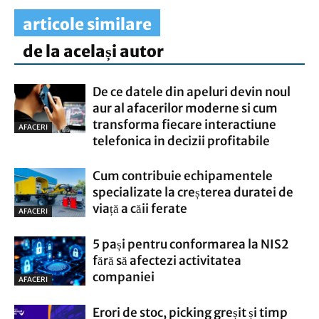
articole similare
de la același autor
De ce datele din apeluri devin noul
aur al afacerilor moderne si cum
transforma fiecare interactiune
AFACERI
telefonica in decizii profitabile
Cum contribuie echipamentele
specializate la creșterea duratei de
viață a căii ferate
AFACERI
5 pași pentru conformarea la NIS2
fără să afectezi activitatea
companiei
AFACERI
Erori de stoc, picking greșit și timp