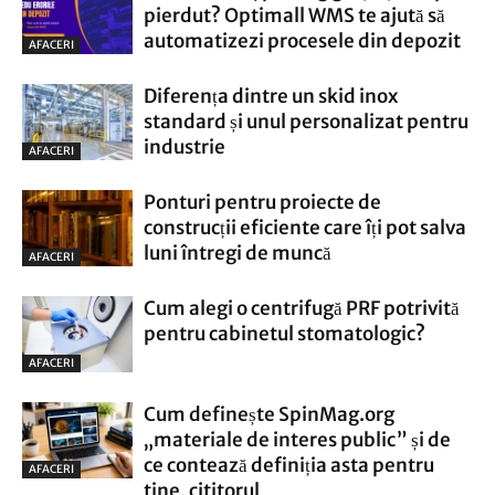
pierdut? Optimall WMS te ajută să
automatizezi procesele din depozit
AFACERI
Diferența dintre un skid inox
standard și unul personalizat pentru
industrie
AFACERI
Ponturi pentru proiecte de
construcții eficiente care îți pot salva
luni întregi de muncă
AFACERI
Cum alegi o centrifugă PRF potrivită
pentru cabinetul stomatologic?
AFACERI
Cum definește SpinMag.org
„materiale de interes public” și de
ce contează definiția asta pentru
AFACERI
tine, cititorul