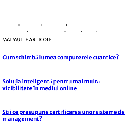
© Copyright -ADAD Design SRL
Despre noi
Inregistrare
Informatii despre Firme365
Termeni si conditii
Cookie
ANPC
Contact
MAI MULTE ARTICOLE
Cum schimbă lumea computerele cuantice?
Soluția inteligentă pentru mai multă
vizibilitate în mediul online
Stii ce presupune certificarea unor sisteme de
management?