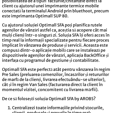
posibilitatea de a tipări facturile/chitanțele direct la
client cu ajutorul unei imprimante termice mobile
conectată la terminalul Android prin bluethoot, precum
este imprimanta Optimall SUP 80.
Cu ajutorul soluției Optimall SFA poți planifica rutele
agenților de vânzări astfel ca, aceștia să acopere cât mai
mulți clienți într-o singură zi. Soluția SFA îți oferă acces în
timp real la informații specializate pentru fiecare proces
implicat în vânzarea de produse și servicii. Aceasta este
compusă dintr-o aplicație mobilă care se instalează pe
dispozitivele agenților de vânzări, aplicația BackOffice și
interfața cu programul de gestiune și contabilitate.
Optimall SFA este perfectă atât pentru vânzarea în regim
Pre Sales (preluarea comenzilor, încasărilor și retururilor
de marfă de la clienți, livrarea efectuându-se ulterior),
cât și în regim Van Sales (facturarea direct la client în
momentul vizitei, concomitent cu livrarea mărfii).
De ce să folosești soluția Optimall SFA by AROBS?
Centralizezi toate informațiile privind stocurile,
clienții, produsele și prețurile în timp real;