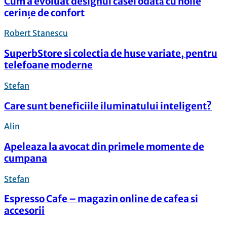
Cum a evoluat designul casei odată cu noile
cerințe de confort
Robert Stanescu
SuperbStore si colectia de huse variate, pentru
telefoane moderne
Stefan
Care sunt beneficiile iluminatului inteligent?
Alin
Apeleaza la avocat din primele momente de
cumpana
Stefan
Espresso Cafe – magazin online de cafea si
accesorii