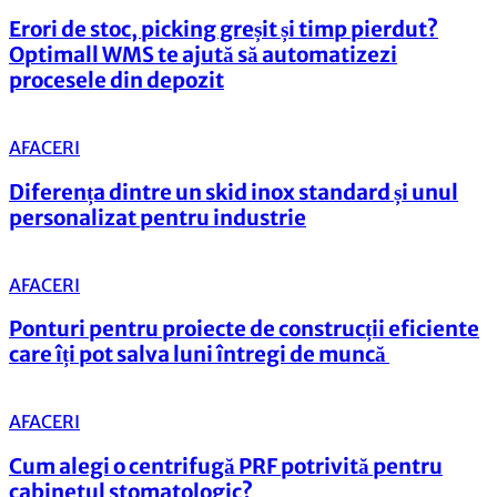
Erori de stoc, picking greșit și timp pierdut?
Optimall WMS te ajută să automatizezi
procesele din depozit
AFACERI
Diferența dintre un skid inox standard și unul
personalizat pentru industrie
AFACERI
Ponturi pentru proiecte de construcții eficiente
care îți pot salva luni întregi de muncă
AFACERI
Cum alegi o centrifugă PRF potrivită pentru
cabinetul stomatologic?