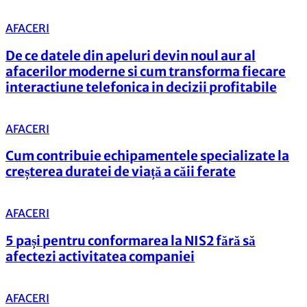
AFACERI
De ce datele din apeluri devin noul aur al
afacerilor moderne si cum transforma fiecare
interactiune telefonica in decizii profitabile
AFACERI
Cum contribuie echipamentele specializate la
creșterea duratei de viață a căii ferate
AFACERI
5 pași pentru conformarea la NIS2 fără să
afectezi activitatea companiei
AFACERI