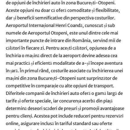
de opțiuni de închirieri auto în zona București-Otopeni.
Aceste opțiuni nu doar că oferă comoditate și flexibilitate,
dar și beneficii semnificative din perspectiva costurilor.
Aeroportul Internațional Henri Coandă, cunoscut și sub
numele de Aeroportul Otopeni, este unul dintre cele mai
importante puncte de intrare din România, servind mii de
călători în fiecare zi. Pentru acești călători, opțiunea de a
închiria o mașină direct de la aeroport devine adesea cea
mai practică și eficientă modalitate de a-și începe aventura
în țară. În primul rând, costurile asociate cu închirierea unei
mașini din zona București-Otopeni sunt surprinzător de
competitive în comparație cu alte opțiuni de transport.
Diferitele companii de închirieri auto oferă o gamă largă de
tarife și oferte speciale, iar concurența acerbă din piață
determină deseori scăderi de prețuri și promoții avantajoase
pentru clienți. Acestea pot include reduceri pentru rezervări
online, asigurare inclusă în tariful standard sau oferte