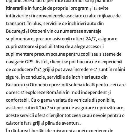
opțiune. Acest lucru permite călătorilor să își planifice
itinerariile în funcție de propriul program și să evite
întârzierile și inconveniențele asociate cu alte mijloace de
transport. În plus, serviciile de închirieri auto din
București și Otopeni vin cu numeroase avantaje
suplimentare, precum asistență rutieră 24/7, asigurare
cuprinzătoare și posibilitatea de a alege accesorii
suplimentare precum scaune pentru copii sau sisteme de
navigație GPS. Astfel, clienții se pot bucura de o experiență
de conducere fără griji și pot avea încredere că sunt în mâini
sigure. În concluzie, serviciile de închirieri auto din
București și Otopeni reprezintă soluția ideală pentru cei care
doresc să exploreze România în mod independent și
confortabil. Cu o gamă variată de vehicule disponibile,
asistență rutieră 24/7 și opțiuni de asigurare cuprinzătoare,
aceste servicii oferă clienților tot ceea ce au nevoie pentru o
călătorie fără griji și plină de aventură.
În căutarea libertății de mișcare și a unei experiențe de