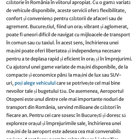
călătorie în România în viitorul apropiat. Cu o gamă variată
de vehicule disponibile, aceste servicii oferă flexibilitate,
confort și conveniență pentru călătorii de afaceri sau de
agrement. Bucureștiul, fiind un oraș vibrant și aglomerat,
poate fi uneori dificil de navigat cu mijloacele de transport
în comun sau cu taxiul. În acest sens, închirierea unei
mașini poate oferi libertatea și independența necesare
pentru a te deplasa rapid și eficient în oraș și în împrejurimi.
Cu ajutorul unei game variate de mașini disponibile, de la
compacte și economice până la mașini de lux sau SUV-
uri,
poți alege vehiculul
care se potrivește cel mai bine
nevoilor tale și bugetului tău. De asemenea, Aeroportul
Otopeni este unul dintre cele mai importante noduri de
transport din România, servind milioane de călători în
fiecare an. Pentru cei care sosesc în București și doresc să
exploreze orașul și împrejurimile sale, închirierea unei
mașini de la aeroport este adesea cea mai convenabilă