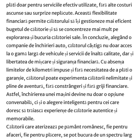
plăti doar pentru serviciile efectiv utilizate, fără alte costuri
ascunse sau surprize neplăcute. Această flexibilitate
financiară permite călătorului să își gestioneze mai eficient
bugetul de călătorie și să se concentreze mai mult pe
explorarea și bucuria călătoriei sale. În concluzie, alegând o
companie de închirieri auto, călătorul câștigă nu doar acces
la o gamă largă de vehicule și servicii de înaltă calitate, dar și
libertatea de mișcare și siguranța financiară. Cu absența
limitelor de kilometri impuse și fără necesitatea de a plăti o
garanție, călătorul poate experimenta călătorii nelimitate și
pline de aventură, fără constrângeri și fără griji financiare.
Astfel, închirierea unei mașini devine nu doar o opțiune
convenabilă, ci și o alegere inteligentă pentru cei care
doresc să trăiască experiențe de călătorie autentice și
memorabile.
Călătorii care aterizează pe pământ românesc, fie pentru
afaceri, fie pentru plăcere, se pot bucura de un spectru larg