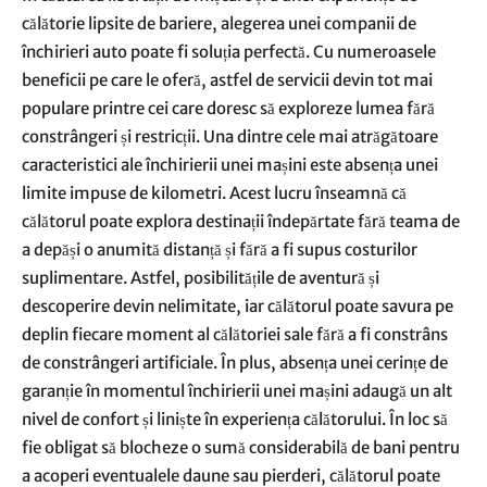
călătorie lipsite de bariere, alegerea unei companii de
închirieri auto poate fi soluția perfectă. Cu numeroasele
beneficii pe care le oferă, astfel de servicii devin tot mai
populare printre cei care doresc să exploreze lumea fără
constrângeri și restricții. Una dintre cele mai atrăgătoare
caracteristici ale închirierii unei mașini este absența unei
limite impuse de kilometri. Acest lucru înseamnă că
călătorul poate explora destinații îndepărtate fără teama de
a depăși o anumită distanță și fără a fi supus costurilor
suplimentare. Astfel, posibilitățile de aventură și
descoperire devin nelimitate, iar călătorul poate savura pe
deplin fiecare moment al călătoriei sale fără a fi constrâns
de constrângeri artificiale. În plus, absența unei cerințe de
garanție în momentul închirierii unei mașini adaugă un alt
nivel de confort și liniște în experiența călătorului. În loc să
fie obligat să blocheze o sumă considerabilă de bani pentru
a acoperi eventualele daune sau pierderi, călătorul poate