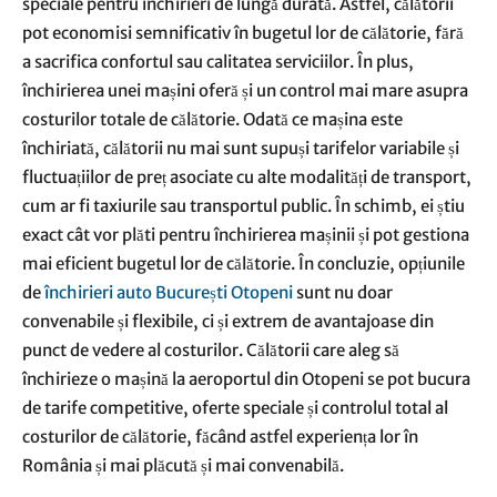
speciale pentru închirieri de lungă durată. Astfel, călătorii
pot economisi semnificativ în bugetul lor de călătorie, fără
a sacrifica confortul sau calitatea serviciilor. În plus,
închirierea unei mașini oferă și un control mai mare asupra
costurilor totale de călătorie. Odată ce mașina este
închiriată, călătorii nu mai sunt supuși tarifelor variabile și
fluctuațiilor de preț asociate cu alte modalități de transport,
cum ar fi taxiurile sau transportul public. În schimb, ei știu
exact cât vor plăti pentru închirierea mașinii și pot gestiona
mai eficient bugetul lor de călătorie. În concluzie, opțiunile
de
închirieri auto București Otopeni
sunt nu doar
convenabile și flexibile, ci și extrem de avantajoase din
punct de vedere al costurilor. Călătorii care aleg să
închirieze o mașină la aeroportul din Otopeni se pot bucura
de tarife competitive, oferte speciale și controlul total al
costurilor de călătorie, făcând astfel experiența lor în
România și mai plăcută și mai convenabilă.