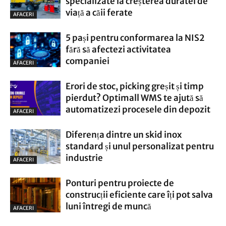
specializate la creșterea duratei de
viață a căii ferate
AFACERI
5 pași pentru conformarea la NIS2
fără să afectezi activitatea
companiei
AFACERI
Erori de stoc, picking greșit și timp
pierdut? Optimall WMS te ajută să
automatizezi procesele din depozit
AFACERI
Diferența dintre un skid inox
standard și unul personalizat pentru
industrie
AFACERI
Ponturi pentru proiecte de
construcții eficiente care îți pot salva
luni întregi de muncă
AFACERI