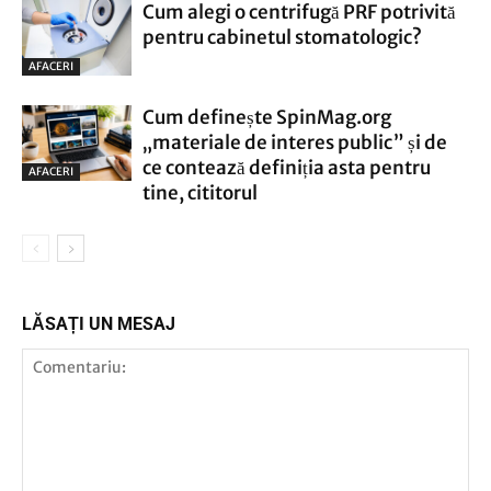
Cum alegi o centrifugă PRF potrivită
pentru cabinetul stomatologic?
AFACERI
Cum definește SpinMag.org
„materiale de interes public” și de
ce contează definiția asta pentru
AFACERI
tine, cititorul
LĂSAȚI UN MESAJ