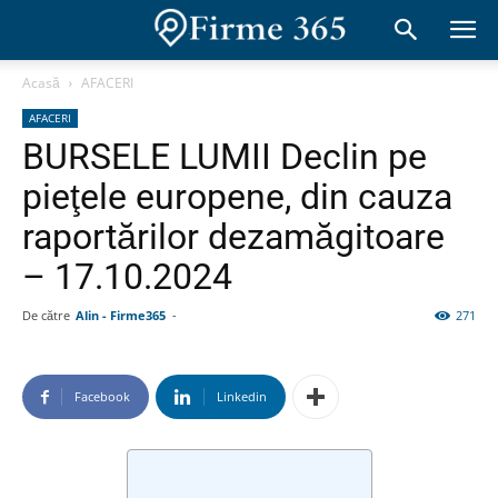
Acasă
AFACERI
AFACERI
BURSELE LUMII Declin pe
pieţele europene, din cauza
raportărilor dezamăgitoare
– 17.10.2024
De către
Alin - Firme365
-
271
Facebook
Linkedin