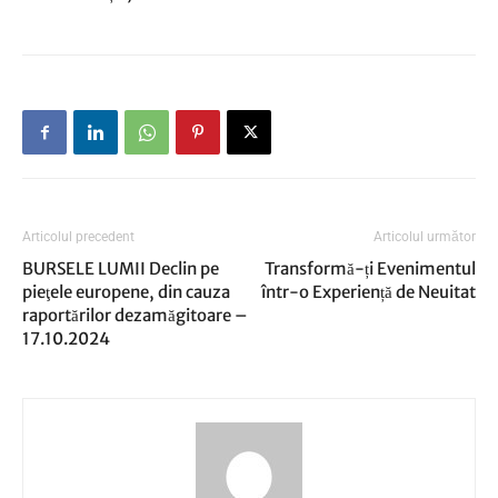
Articolul precedent
Articolul următor
BURSELE LUMII Declin pe
Transformă-ți Evenimentul
pieţele europene, din cauza
într-o Experiență de Neuitat
raportărilor dezamăgitoare –
17.10.2024