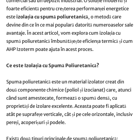
comercial sau un depozit industrial. O soluție modernă și
foarte eficientă pentru creșterea performanței energetice
este
izolația cu spumă poliuretanică
, o metodă care
devine din ce în ce mai populară datorită numeroaselor sale
avantaje. În acest articol, vom explora cum izolația cu
spumă poliuretanică îmbunătățește eficiența termică și cum
AHP Izoterm poate ajuta în acest proces.
Ce este Izolația cu Spumă Poliuretanică?
Spuma poliuretanică este un material izolator creat din
două componente chimice (poliol și izocianat) care, atunci
când sunt amestecate, formează o spumă densă, cu
proprietăți de izolare excelente. Aceasta poate fi aplicată
atât pe suprafețe verticale, cât și pe cele orizontale, inclusiv
pereți, acoperișuri și podele.
Există două tipuri principale de spumă poliuretanică: