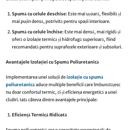
Spumă cu celule deschise
: Este mai ușoară, flexibilă și
mai puțin densă, potrivită pentru spații interioare.
Spumă cu celule închise
: Este mai densă, mai rigidă și
oferă o izolație termică și hidrofugă superioară, fiind
recomandată pentru suprafețele exterioare și subsoluri.
Avantajele Izolației cu Spumă Poliuretanică
Implementarea unei soluții de
izolație cu spumă
poliuretanică
aduce multiple beneficii care îmbunătățesc
nu doar confortul termic, ci și eficiența energetică a unei
clădiri. Iată câteva dintre avantajele principale:
Eficiență Termică Ridicată
Spuma poliuretanică are o capacitate excepțională de