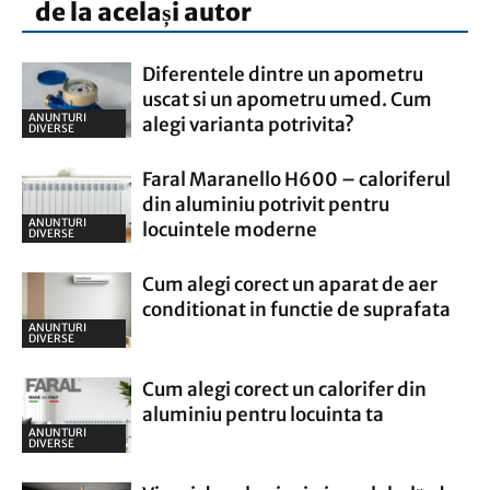
de la același autor
Diferentele dintre un apometru
uscat si un apometru umed. Cum
ANUNTURI
alegi varianta potrivita?
DIVERSE
Faral Maranello H600 – caloriferul
din aluminiu potrivit pentru
ANUNTURI
locuintele moderne
DIVERSE
Cum alegi corect un aparat de aer
conditionat in functie de suprafata
ANUNTURI
DIVERSE
Cum alegi corect un calorifer din
aluminiu pentru locuinta ta
ANUNTURI
DIVERSE