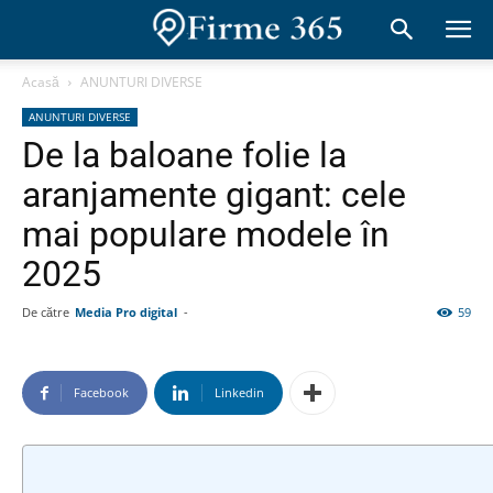
Acasă
ANUNTURI DIVERSE
ANUNTURI DIVERSE
De la baloane folie la
aranjamente gigant: cele
mai populare modele în
2025
De către
Media Pro digital
-
59
Facebook
Linkedin