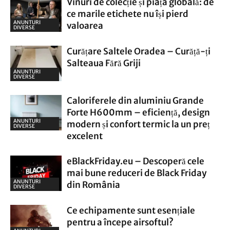
Vinuri de colecție și piața globală: de
ce marile etichete nu își pierd
ANUNTURI
valoarea
DIVERSE
Curățare Saltele Oradea – Curăță-ți
Salteaua Fără Griji
ANUNTURI
DIVERSE
Caloriferele din aluminiu Grande
Forte H600mm – eficiență, design
ANUNTURI
modern și confort termic la un preț
DIVERSE
excelent
eBlackFriday.eu – Descoperă cele
mai bune reduceri de Black Friday
ANUNTURI
din România
DIVERSE
Ce echipamente sunt esențiale
pentru a începe airsoftul?