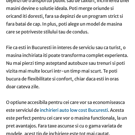
depinzi de transportul public sau de taxiuri, inchirierea unei
masini devine o solutie ideala. Poti merge oriunde si
oricand iti doresti, fara sa depinzi de un program strict si
fara batai de cap. In plus, poti alege un model de masina
care se potriveste stilului tau de condus.
Fie ca esti in Bucuresti in interes de serviciu sau ca turist, o
masina inchiriata iti poate transforma complet experienta.
Nu mai pierzi timp asteptand autobuze sau trenuri si poti
vizita mai multe locuri intr-un timp mai scurt. Te poti
bucura de flexibilitate si confort, chiar daca esti in oras
doar cateva zile.
O optiune accesibila pentru cei care vor sa economiseasca
este serviciul de
inchirieri auto low cost Bucuresti
. Acesta
este perfect pentru cei care vor o masina functionala, la un
pret avantajos. Fara taxe ascunse si cu o gama variata de
modele, acest tip de inchiriere este tot mai cautat.