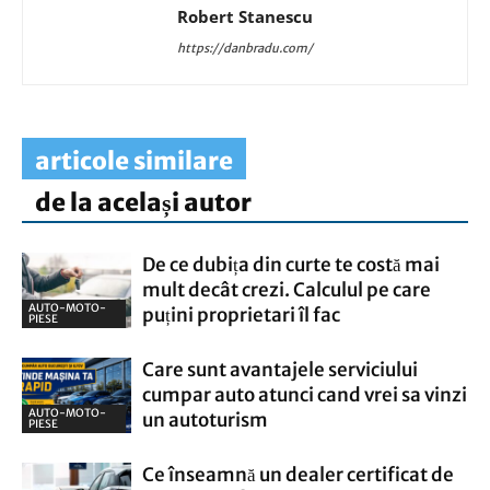
Robert Stanescu
https://danbradu.com/
articole similare
de la același autor
De ce dubița din curte te costă mai
mult decât crezi. Calculul pe care
AUTO-MOTO-
puțini proprietari îl fac
PIESE
Care sunt avantajele serviciului
cumpar auto atunci cand vrei sa vinzi
AUTO-MOTO-
un autoturism
PIESE
Ce înseamnă un dealer certificat de