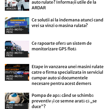
auto rulate? Informații utile de la
ARDAR
AFACERI
Ce solutii ai la indemana atunci cand
vrei sa vinzi o masina rulata?
AUTO-MOTO-
PIESE
Ce rapoarte oferă un sistem de
monitorizare GPS flotă
AUTO-MOTO-
PIESE
Etape in vanzarea unei masini rulate
catre o firma specializata in serviciul
AUTO-MOTO-
cumpar auto si documentele
PIESE
necesare pentru acest demers
Pompa de apă: când se schimbă
preventiv și ce semne arată că „se
AUTO-MOTO-
duce”?
PIESE