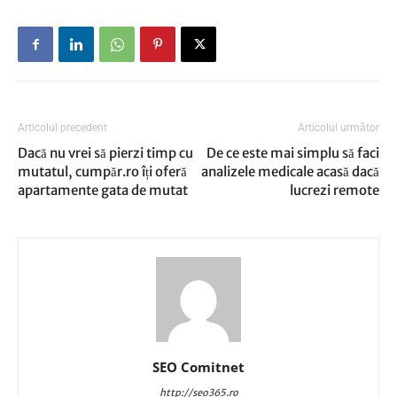
Articolul precedent
Articolul următor
Dacă nu vrei să pierzi timp cu
De ce este mai simplu să faci
mutatul, cumpăr.ro îți oferă
analizele medicale acasă dacă
apartamente gata de mutat
lucrezi remote
SEO Comitnet
http://seo365.ro