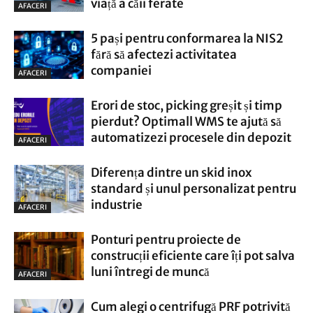
viață a căii ferate
AFACERI
5 pași pentru conformarea la NIS2
fără să afectezi activitatea
companiei
AFACERI
Erori de stoc, picking greșit și timp
pierdut? Optimall WMS te ajută să
automatizezi procesele din depozit
AFACERI
Diferența dintre un skid inox
standard și unul personalizat pentru
industrie
AFACERI
Ponturi pentru proiecte de
construcții eficiente care îți pot salva
luni întregi de muncă
AFACERI
Cum alegi o centrifugă PRF potrivită