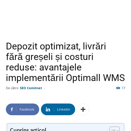
Depozit optimizat, livrări
fără greșeli și costuri
reduse: avantajele
implementării Optimall WMS
De către
SEO Comitnet
-
17
Facebook
Linkedin
Cuprins articol