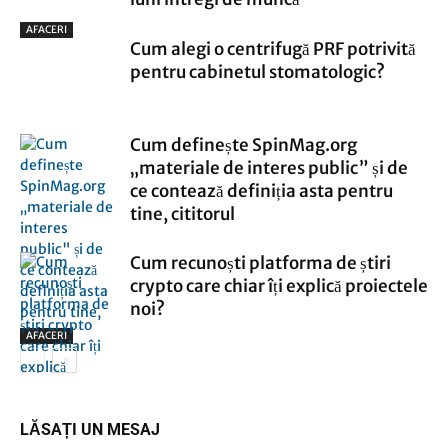
AFACERI
Cum alegi o centrifugă PRF potrivită
pentru cabinetul stomatologic?
Cum definește SpinMag.org
„materiale de interes public” și de
ce contează definiția asta pentru
tine, cititorul
Cum recunoști platforma de știri
crypto care chiar îți explică proiectele
noi?
AFACERI
AFACERI
LĂSAȚI UN MESAJ