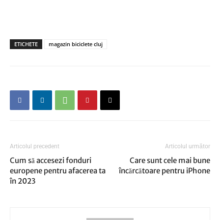
ETICHETE
magazin biciclete cluj
Articolul precedent
Articolul următor
Cum să accesezi fonduri
Care sunt cele mai bune
europene pentru afacerea ta
încărcătoare pentru iPhone
în 2023