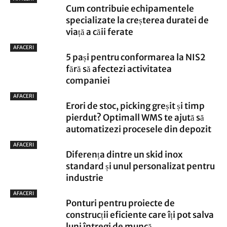
Cum contribuie echipamentele
specializate la creșterea duratei de
viață a căii ferate
AFACERI
5 pași pentru conformarea la NIS2
fără să afectezi activitatea
companiei
AFACERI
Erori de stoc, picking greșit și timp
pierdut? Optimall WMS te ajută să
automatizezi procesele din depozit
AFACERI
Diferența dintre un skid inox
standard și unul personalizat pentru
industrie
AFACERI
Ponturi pentru proiecte de
construcții eficiente care îți pot salva
luni întregi de muncă