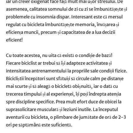
iar un creier oxigenat face față mult mai ușor stresului. De
asemenea, calitatea somnului de zi cu zi se îmbunătățește și
problemele cu insomnia dispar. Interesant este că mersul
regulat cu bicicleta îmbunătățește memoria, învățarea și
eficiența muncii, precum și capacitatea de a lua decizii
eficient!
Cu toate acestea, nu uita că există o condiție de bază!
Fiecare biciclist ar trebui să își adapteze activitatea și
intensitatea antrenamentului la propriile sale condiții fizice.
Bicicliștii începători sunt sfătuiți să circule calm pe distanțe
mai scurte și să aleagă o bicicletă obișnuită, iar o dată cu
trecerea timpului și al experienței, îți poți îndrepta atenția
spre discipline specifice. Prea mult efort duce de obicei la
suprasolicitare musculară și leziuni inutile. La începutul
aventurii cu bicicleta, o plimbare de jumătate de oră de 2-3
ori pe săptămână este suficientă.