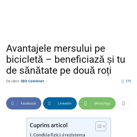
Avantajele mersului pe
bicicletă – beneficiază și tu
de sănătate pe două roți
De către
SEO Comitnet
-
379
Facebook
Linkedin
WhatsApp
Cuprins articol
Condiția fizică și rezistența