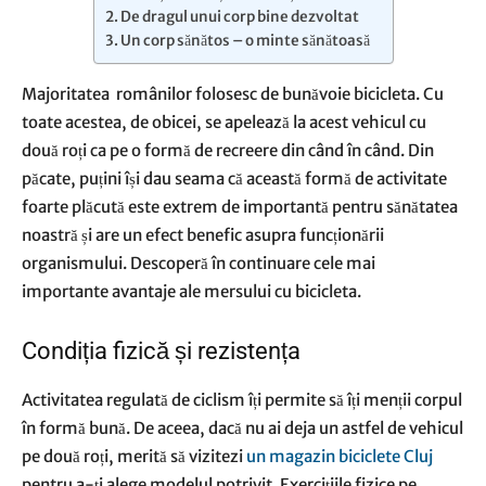
De dragul unui corp bine dezvoltat
Un corp sănătos – o minte sănătoasă
Majoritatea românilor folosesc d
e bunăvoie bicicleta. Cu
toate acestea, de obicei, se apelează la acest vehicul cu
două roți ca pe o formă de recreere din când în când. Din
păcate, puțini își dau seama că această formă de activitate
foarte plăcută este extrem de importantă pentru sănătatea
noastră și are un efect benefic asupra funcționării
organismului. Descoperă în continuare cele mai
importante avantaje ale mersului cu bicicleta.
Condiția fizică și rezistența
Activitatea regulată de ciclism îți permite să îți menții corpul
în formă bună. De aceea, dacă nu ai deja un astfel de vehicul
pe două roți, merită să vizitezi
un magazin biciclete Cluj
pentru a-ți alege modelul potrivit. Exercițiile fizice pe