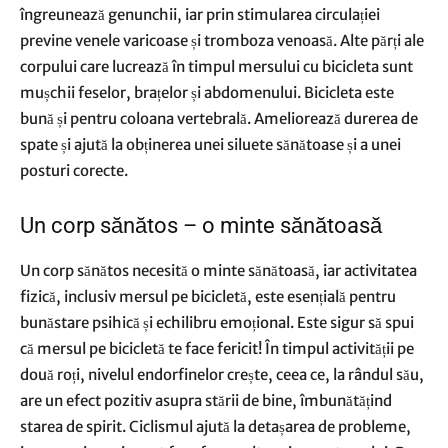
îngreunează genunchii, iar prin stimularea circulației
previne venele varicoase și tromboza venoasă. Alte părți ale
corpului care lucrează în timpul mersului cu bicicleta sunt
mușchii feselor, brațelor și abdomenului. Bicicleta este
bună și pentru coloana vertebrală. Ameliorează durerea de
spate și ajută la obținerea unei siluete sănătoase și a unei
posturi corecte.
Un corp sănătos – o minte sănătoasă
Un corp sănătos necesită o minte sănătoasă, iar activitatea
fizică, inclusiv mersul pe bicicletă, este esențială pentru
bunăstare psihică și echilibru emoțional. Este sigur să spui
că mersul pe bicicletă te face fericit! În timpul activității pe
două roți, nivelul endorfinelor crește, ceea ce, la rândul său,
are un efect pozitiv asupra stării de bine, îmbunătățind
starea de spirit. Ciclismul ajută la detașarea de probleme,