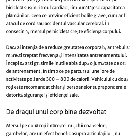
bicicletă susțin ritmul cardiac și îmbunătățesc capacitatea
plămânilor, ceea ce previne eficient bolile grave, cum ar fi
atacul de cord sau accidentul vascular cerebral. În
consecință, mersul pe bicicletă crește eficiența corpului.
Dacă ai intenția de a reduce greutatea corporală, ar trebui să
mărești treptat frecvența și intensitatea antrenamentului.
Începi să arzi grăsimile inutile abia după o jumătate de oră
de antrenament, în timp ce pe parcursul unei ore de
activitate poți arde 300 – 800 de calorii. Vehiculul cu două
roți este recomandat chiar și persoanelor supraponderale
datorită siguranței și eficienței sale.
De dragul unui corp bine dezvoltat
Mersul pe două roți întărește mușchii coapselor și
gambelor, are un efect benefic asupra articulațiilor, nu