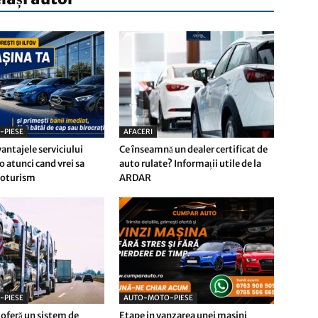
-PIESE
AFACERI
antajele serviciului
Ce înseamnă un dealer certificat de
 atunci cand vrei sa
auto rulate? Informații utile de la
toturism
ARDAR
-PIESE
AUTO-MOTO-PIESE
 oferă un sistem de
Etape in vanzarea unei masini