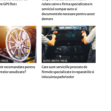
e GPS flotă
rulate catre o firma specializata in
serviciul cumpar auto si
documentele necesare pentru acest
demers
-PIESE
AUTO-MOTO-PIESE
sunt recomandate pentru
Care sunt serviciile prestate de
antelor anodizate?
firmele specializate in reparatiile si
inlocuirea parbrizelor