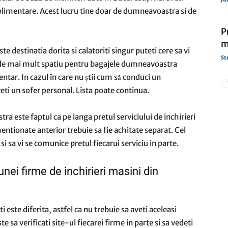
 suplimentare. Acest lucru tine doar de dumneavoastra si de
P
m
te destinatia dorita si calatoriti singur puteti cere sa vi
St
ie de mai mult spatiu pentru bagajele dumneavoastra
ntar. In cazul în care nu știi cum să conduci un
veti un sofer personal. Lista poate continua.
ra este faptul ca pe langa pretul serviciului de inchirieri
mentionate anterior trebuie sa fie achitate separat. Cel
si sa vi se comunice pretul fiecarui serviciu in parte.
unei firme de inchirieri masini din
 este diferita, astfel ca nu trebuie sa aveti aceleasi
te sa verificati site-ul fiecarei firme in parte si sa vedeti