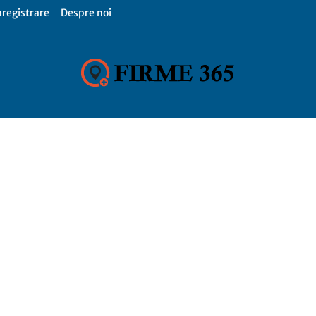
nregistrare
Despre noi
Firme
365,
Catalog