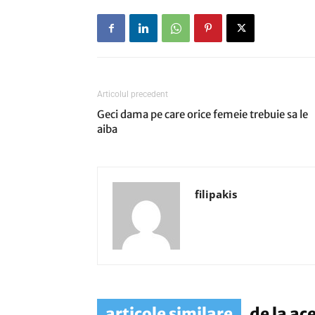
Articolul precedent
Geci dama pe care orice femeie trebuie sa le
aiba
filipakis
articole similare
de la ac