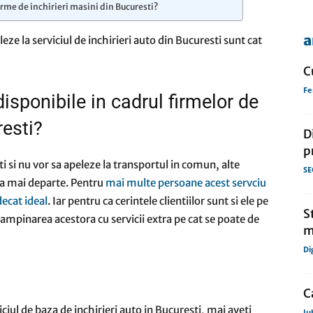
firme de inchirieri masini din Bucuresti?
a
ze la serviciul de inchirieri auto din Bucuresti sunt cat
de
C
Fe
disponibile in cadrul firmelor de
resti?
D
presa
p
ti si nu vor sa apeleze la transportul in comun, alte
SE
asa mai departe. Pentru
mai multe persoane acest servciu
decat ideal
. Iar pentru ca cerintele clientiilor sunt si ele pe
S
ntampinarea acestora cu servicii extra pe cat se poate de
m
Di
C
iul de baza de inchirieri auto in Bucuresti, mai aveti
Ju