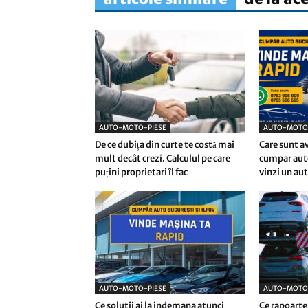
AUTO-MOTO-PIESE
AUTO-MOTO
De ce dubița din curte te costă mai
Care sunt av
mult decât crezi. Calculul pe care
cumpar auto
puțini proprietari îl fac
vinzi un au
AUTO-MOTO-PIESE
AUTO-MOTO
Ce solutii ai la indemana atunci
Ce rapoarte