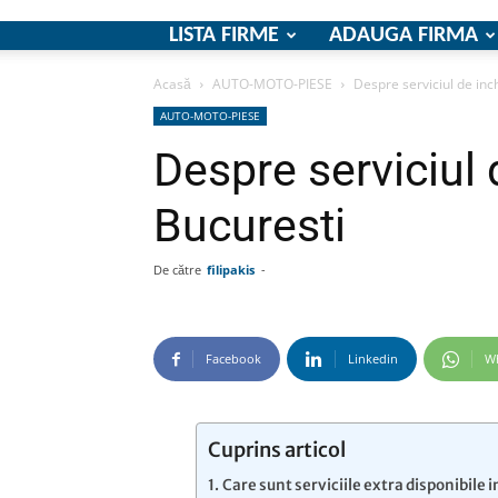
LISTA FIRME
ADAUGA FIRMA
Acasă
AUTO-MOTO-PIESE
Despre serviciul de inch
AUTO-MOTO-PIESE
Despre serviciul d
Bucuresti
De către
filipakis
-
Facebook
Linkedin
W
Cuprins articol
Care sunt serviciile extra disponibile i