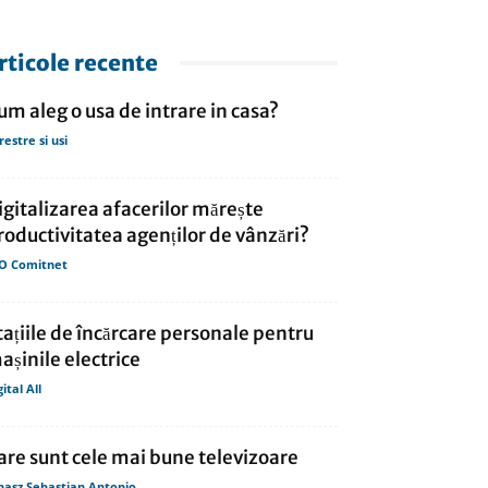
rticole recente
um aleg o usa de intrare in casa?
restre si usi
igitalizarea afacerilor mărește
roductivitatea agenților de vânzări?
O Comitnet
tațiile de încărcare personale pentru
așinile electrice
gital All
are sunt cele mai bune televizoare
hasz Sebastian Antonio