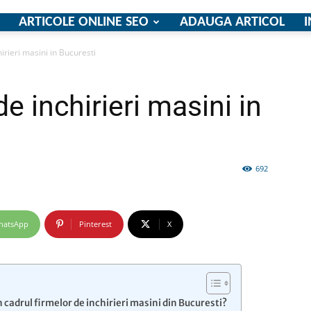
ARTICOLE ONLINE SEO
ADAUGA ARTICOL
I
irieri masini in Bucuresti
firme
e inchirieri masini in
692
si
hatsApp
Pinterest
X
comunicate
n cadrul firmelor de inchirieri masini din Bucuresti?