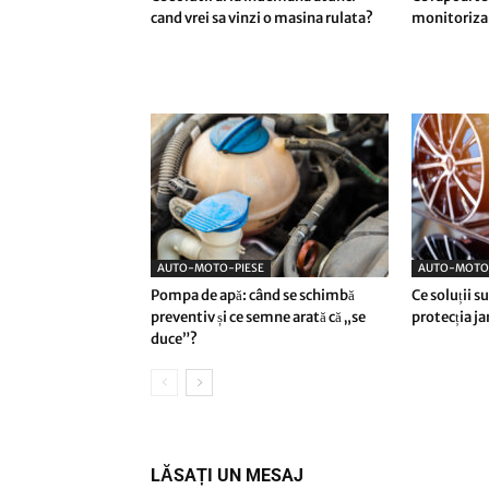
cand vrei sa vinzi o masina rulata?
monitorizar
AUTO-MOTO-PIESE
AUTO-MOTO
Pompa de apă: când se schimbă
Ce soluții 
preventiv și ce semne arată că „se
protecția j
duce”?
LĂSAȚI UN MESAJ