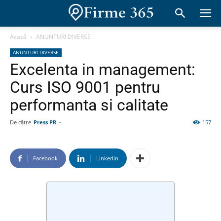
Acasă
ANUNTURI DIVERSE
ANUNTURI DIVERSE
Excelenta in management:
Curs ISO 9001 pentru
performanta si calitate
De către
Press PR
-
157
Facebook
Linkedin