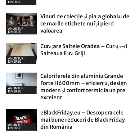
DIVERSE
Vinuri de colecție și piața globală: de
ce marile etichete nu își pierd
ANUNTURI
valoarea
DIVERSE
Curățare Saltele Oradea – Curăță-ți
Salteaua Fără Griji
ANUNTURI
DIVERSE
Caloriferele din aluminiu Grande
Forte H600mm – eficiență, design
ANUNTURI
modern și confort termic la un preț
DIVERSE
excelent
eBlackFriday.eu – Descoperă cele
mai bune reduceri de Black Friday
ANUNTURI
din România
DIVERSE