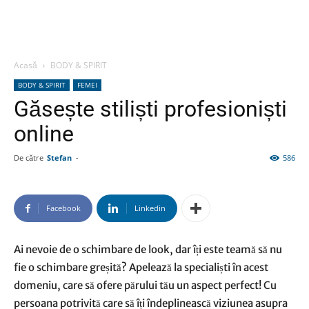
Acasă
BODY & SPIRIT
BODY & SPIRIT
FEMEI
Găsește stiliști profesioniști
online
De către
Stefan
-
586
Facebook
Linkedin
Ai nevoie de o schimbare de look, dar îți este teamă să nu
fie o schimbare greșită? Apelează la specialiști în acest
domeniu, care să ofere părului tău un aspect perfect! Cu
persoana potrivită care să îți îndeplinească viziunea asupra