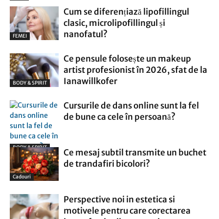
Cum se diferențiază lipofillingul
clasic, microlipofillingul și
nanofatul?
FEMEI
Ce pensule folosește un makeup
artist profesionist în 2026, sfat de la
Ianawillkofer
BODY & SPIRIT
Cursurile de dans online sunt la fel
de bune ca cele în persoană?
BODY & SPIRIT
Ce mesaj subtil transmite un buchet
de trandafiri bicolori?
Cadouri
Perspective noi in estetica si
motivele pentru care corectarea