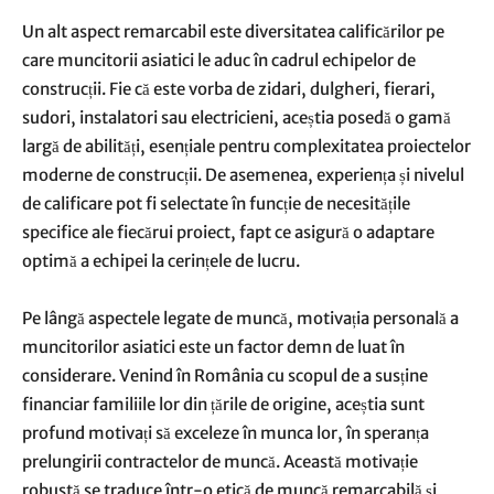
Un alt aspect remarcabil este diversitatea calificărilor pe
care muncitorii asiatici le aduc în cadrul echipelor de
construcții. Fie că este vorba de zidari, dulgheri, fierari,
sudori, instalatori sau electricieni, aceștia posedă o gamă
largă de abilități, esențiale pentru complexitatea proiectelor
moderne de construcții. De asemenea, experiența și nivelul
de calificare pot fi selectate în funcție de necesitățile
specifice ale fiecărui proiect, fapt ce asigură o adaptare
optimă a echipei la cerințele de lucru.
Pe lângă aspectele legate de muncă, motivația personală a
muncitorilor asiatici este un factor demn de luat în
considerare. Venind în România cu scopul de a susține
financiar familiile lor din țările de origine, aceștia sunt
profund motivați să exceleze în munca lor, în speranța
prelungirii contractelor de muncă. Această motivație
robustă se traduce într-o etică de muncă remarcabilă și