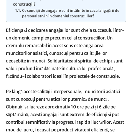
construcții?
Ce condiții de angajare sunt întâlnite în cazul angajării de
personal străin în domeniul construcțiilor?
Eficiența și dedicarea angajaților sunt cheia succesului într-
un domeniu complex precum cel al construcțiilor. Un
exemplu remarcabil în acest sens este angajarea
muncitorilor asiatici, cunoscuți pentru calitățile lor
deosebite în muncă. Solidaritatea și spiritul de echipă sunt
valori profund înrădăcinate în cultura lor profesională,
făcându-i colaboratori ideali în proiectele de construcție.
Pe lângă aceste calități interpersonale, muncitorii asiatici
sunt cunoscuți pentru etica lor puternică de muncă.
Obișnuiți să lucreze aproximativ 10 ore pe zi și 6 zile pe
săptămână, acești angajați sunt extrem de eficienți și pot
contribui semnificativ la progresul rapid al lucrărilor. Acest
mod de lucru, focusat pe productivitate și eficiență, se