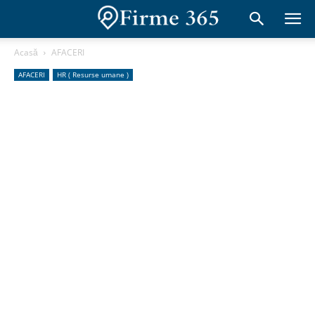
Acasă
AFACERI
AFACERI
HR ( Resurse umane )