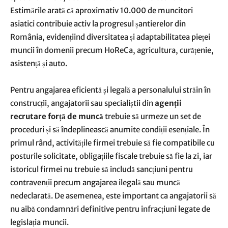
Estimările arată că aproximativ 10.000 de muncitori
asiatici contribuie activ la progresul șantierelor din
România, evidențiind diversitatea și adaptabilitatea pieței
muncii în domenii precum HoReCa, agricultura, curățenie,
asistență și auto.
Pentru angajarea eficientă și legală a personalului străin în
construcții, angajatorii sau specialiștii din
agenții
recrutare forță de muncă
trebuie să urmeze un set de
proceduri și să îndeplinească anumite condiții esențiale. În
primul rând, activitățile firmei trebuie să fie compatibile cu
posturile solicitate, obligațiile fiscale trebuie să fie la zi, iar
istoricul firmei nu trebuie să includă sancțiuni pentru
contravenții precum angajarea ilegală sau muncă
nedeclarată. De asemenea, este important ca angajatorii să
nu aibă condamnări definitive pentru infracțiuni legate de
legislația muncii.