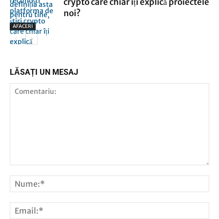
crypto care chiar îți explică proiectele
noi?
AFACERI
AFACERI
LĂSAȚI UN MESAJ