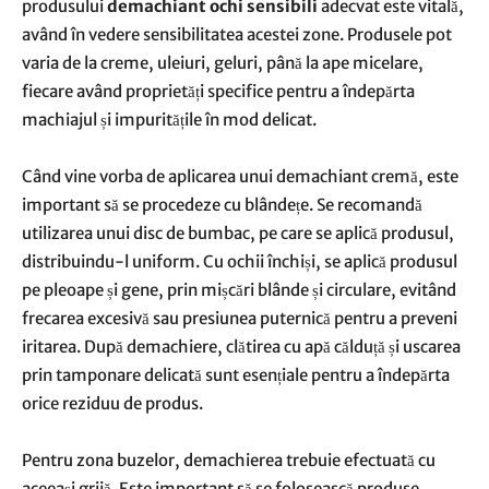
produsului
demachiant ochi sensibili
adecvat este vitală,
având în vedere sensibilitatea acestei zone. Produsele pot
varia de la creme, uleiuri, geluri, până la ape micelare,
fiecare având proprietăți specifice pentru a îndepărta
machiajul și impuritățile în mod delicat.
Când vine vorba de aplicarea unui demachiant cremă, este
important să se procedeze cu blândețe. Se recomandă
utilizarea unui disc de bumbac, pe care se aplică produsul,
distribuindu-l uniform. Cu ochii închiși, se aplică produsul
pe pleoape și gene, prin mișcări blânde și circulare, evitând
frecarea excesivă sau presiunea puternică pentru a preveni
iritarea. După demachiere, clătirea cu apă călduță și uscarea
prin tamponare delicată sunt esențiale pentru a îndepărta
orice reziduu de produs.
Pentru zona buzelor, demachierea trebuie efectuată cu
aceeași grijă. Este important să se folosească produse