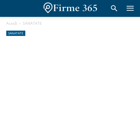
Acasă
SANATATE
SANATATE