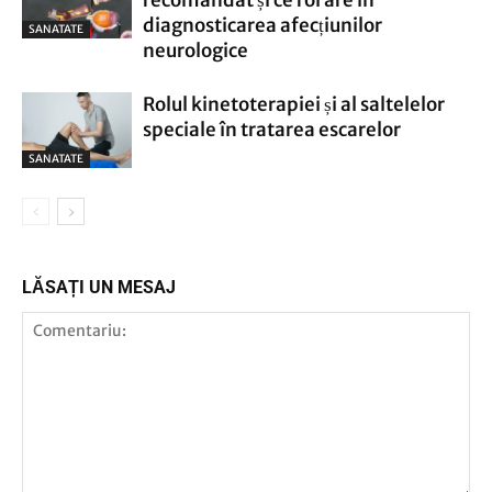
recomandat și ce rol are în
diagnosticarea afecțiunilor
SANATATE
neurologice
Rolul kinetoterapiei și al saltelelor
speciale în tratarea escarelor
SANATATE
LĂSAȚI UN MESAJ