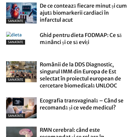
De ce contează fiecare minut și cum
ajută biomarkerii cardiaci în
infarctul acut
SANATATE
Ghid pentru dieta FODMAP: Ce să
mănânci și ce să eviți
SANATATE
Românii de la DDS Diagnostic,
singurul IMM din Europa de Est
selectat în proiectul european de
SANATATE
cercetare biomedicală UNLOOC
Ecografia transvaginală – Când se
recomandă și ce vede medicul?
SANATATE
RMN cerebral: când este